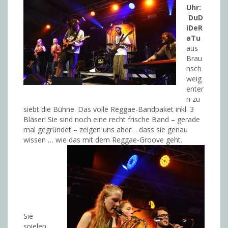
Uhr:
DuD
iDeR
aTu
aus
Brau
nsch
weig
enter
n zu
siebt die Bühne. Das volle Reggae-Bandpaket inkl. 3
Bläser! Sie sind noch eine recht frische Band – gerade
mal gegründet – zeigen uns aber… dass sie genau
wissen … wie das mit dem Reggae-Groove geht.
Sie
spielen