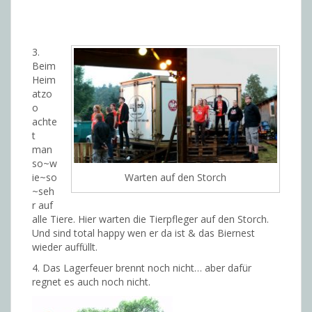
3.
Beim
Heim
atzo
o
achte
t
man
so~w
ie~so
Warten auf den Storch
~seh
r auf
alle Tiere. Hier warten die Tierpfleger auf den Storch.
Und sind total happy wen er da ist & das Biernest
wieder auffüllt.
4. Das Lagerfeuer brennt noch nicht… aber dafür
regnet es auch noch nicht.