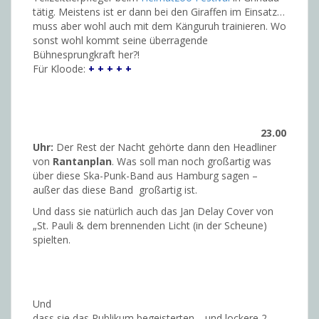
tätig. Meistens ist er dann bei den Giraffen im Einsatz…
muss aber wohl auch mit dem Känguruh trainieren. Wo
sonst wohl kommt seine überragende
Bühnesprungkraft her?!
Für Kloode:
+ + + + +
23.00
Uhr:
Der Rest der Nacht gehörte dann den Headliner
von
Rantanplan
. Was soll man noch großartig was
über diese Ska-Punk-Band aus Hamburg sagen –
außer das diese Band großartig ist.
Und dass sie natürlich auch das Jan Delay Cover von
„St. Pauli & dem brennenden Licht (in der Scheune)
spielten.
Und
dass sie das Publikum begeisterten… und lockere 2