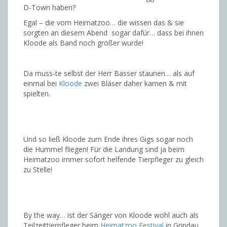
D-Town haben?
Egal – die vom Heimatzoo… die wissen das & sie
sorgten an diesem Abend sogar dafür… dass bei ihnen
Kloode als Band noch größer wurde!
Da muss-te selbst der Herr Basser staunen… als auf
einmal bei
Kloode
zwei Bläser daher kamen & mit
spielten.
Und so ließ Kloode zum Ende ihres Gigs sogar noch
die Hummel fliegen! Für die Landung sind ja beim
Heimatzoo immer sofort helfende Tierpfleger zu gleich
zu Stelle!
By the way… ist der Sänger von Kloode wohl auch als
Teilzeittierpfleger beim
Heimatzoo Festival
in Grindau