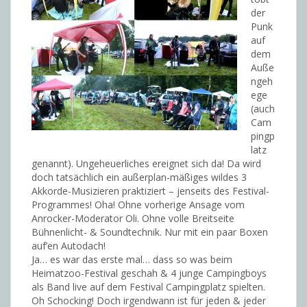
der
Punk
auf
dem
Auße
ngeh
ege
(auch
Cam
pingp
latz
genannt). Ungeheuerliches ereignet sich da! Da wird
doch tatsächlich ein außerplan-mäßiges wildes 3
Akkorde-Musizieren praktiziert – jenseits des Festival-
Programmes! Oha! Ohne vorherige Ansage vom
Anrocker-Moderator Oli. Ohne volle Breitseite
Bühnenlicht- & Soundtechnik. Nur mit ein paar Boxen
auf’en Autodach!
Ja… es war das erste mal… dass so was beim
Heimatzoo-Festival geschah & 4 junge Campingboys
als Band live auf dem Festival Campingplatz spielten.
Oh Schocking! Doch irgendwann ist für jeden & jeder