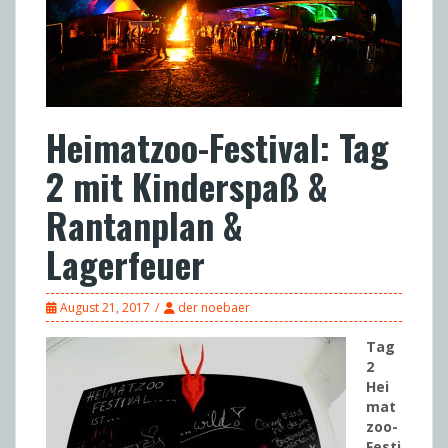
Heimatzoo-Festival: Tag
2 mit Kinderspaß &
Rantanplan &
Lagerfeuer
August 21, 2017
der noebaer
Tag
2
Hei
mat
zoo-
Festi