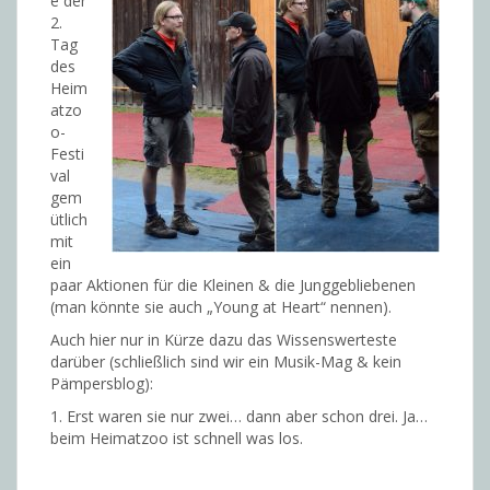
e der
2.
Tag
des
Heim
atzo
o-
Festi
val
gem
ütlich
mit
ein
paar Aktionen für die Kleinen & die Junggebliebenen
(man könnte sie auch „Young at Heart“ nennen).
Auch hier nur in Kürze dazu das Wissenswerteste
darüber (schließlich sind wir ein Musik-Mag & kein
Pämpersblog):
1. Erst waren sie nur zwei… dann aber schon drei. Ja…
beim Heimatzoo ist schnell was los.