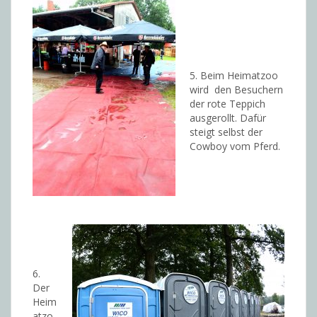
5. Beim Heimatzoo
wird den Besuchern
der rote Teppich
ausgerollt. Dafür
steigt selbst der
Cowboy vom Pferd.
6.
Der
Heim
atzo