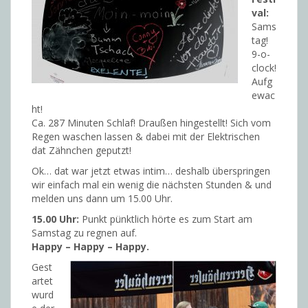
val:
Sams
tag!
9-o-
clock!
Aufg
ewac
ht!
Ca. 287 Minuten Schlaf! Draußen hingestellt! Sich vom
Regen waschen lassen & dabei mit der Elektrischen
dat Zähnchen geputzt!
Ok… dat war jetzt etwas intim… deshalb überspringen
wir einfach mal ein wenig die nächsten Stunden & und
melden uns dann um 15.00 Uhr.
15.00 Uhr:
Punkt pünktlich hörte es zum Start am
Samstag zu regnen auf.
Happy – Happy – Happy.
Gest
artet
wurd