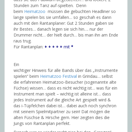
Stunden zum Tanz auf-spielten. Denn
beim
Heimatzoo
müssen die gebuchten Headliner so
lange spielen bis sie umfallen… so geschah es dann
auch mit den Rantanplaner: G
ut 2 Stunden gaben sie
ihr Bestes… danach legen sie sich hin….
n
ur der
Drummer nicht… der hielt durch… bis man ihn am Ende
raus trug.
Für Rantanplan:
+ + + + +
mit
*
Ein
wichtiger Hinweis für alle Bands über das „Instrumente
spielen“ beim
Heimatzoo Festival
in Grindau… selbst
die erfahrenen Heimatzoo-Besucher (sogenannte alte
Füchse) wissen… dass es nicht wichtig ist… was für ein
Instrument man spielt – wichtig ist alleine ist… dass
jedes Instrument auf die gleiche Art gespielt wird &
das i-Tüpfelchen dabei ist… dabei auch noch synchron
mit seinem Spielmitpartner zu sein! Dat mögen die
alten Füschse & Hirsche gern. Hier zeigten dies die
Jungs von Rantanplan perfekt.