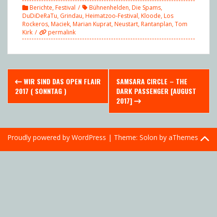
Berichte
,
Festival
Bühnenhelden
,
Die Spams
,
DuDiDeRaTu
,
Grindau
,
Heimatzoo-Festival
,
Kloode
,
Los
Rockeros
,
Maciek
,
Marian Kuprat
,
Neustart
,
Rantanplan
,
Tom
Kirk
permalink
Post
WIR SIND DAS OPEN FLAIR
SAMSARA CIRCLE – THE
navigation
2017 ( SONNTAG )
DARK PASSENGER [AUGUST
2017]
Proudly powered by WordPress
|
Theme:
Solon
by aThemes