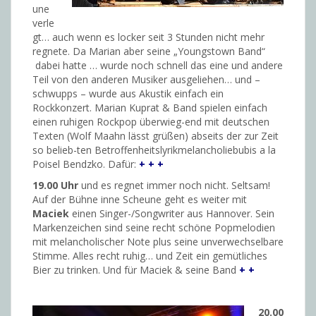
une
verle
gt… auch wenn es locker seit 3 Stunden nicht mehr
regnete. Da Marian aber seine „Youngstown Band“
dabei hatte … wurde noch schnell das eine und andere
Teil von den anderen Musiker ausgeliehen… und –
schwupps – wurde aus Akustik einfach ein
Rockkonzert. Marian Kuprat & Band spielen einfach
einen ruhigen Rockpop überwieg-end mit deutschen
Texten (Wolf Maahn lässt grüßen) abseits der zur Zeit
so belieb-ten Betroffenheitslyrikmelancholiebubis a la
Poisel Bendzko. Dafür:
+ + +
19.00 Uhr
und es regnet immer noch nicht. Seltsam!
Auf der Bühne inne Scheune geht es weiter mit
Maciek
einen Singer-/Songwriter aus Hannover. Sein
Markenzeichen sind seine recht schöne Popmelodien
mit melancholischer Note plus seine unverwechselbare
Stimme. Alles recht ruhig… und Zeit ein gemütliches
Bier zu trinken. Und für Maciek & seine Band
+ +
20.00