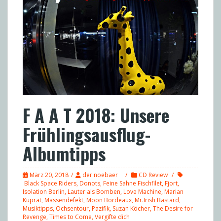
F A A T 2018: Unsere
Frühlingsausflug-
Albumtipps
März 20, 2018
der noebaer
CD Review
Black Space Riders
,
Donots
,
Feine Sahne Fischfilet
,
Fjort
,
Isolation Berlin
,
Lauter als Bomben
,
Love Machine
,
Marian
Kuprat
,
Massendefekt
,
Moon Bordeaux
,
Mr.Irish Bastard
,
Musiktipps
,
Ochsentour
,
Pazifik
,
Suzan Köcher
,
The Desire for
Revenge
,
Times to Come
,
Vergifte dich