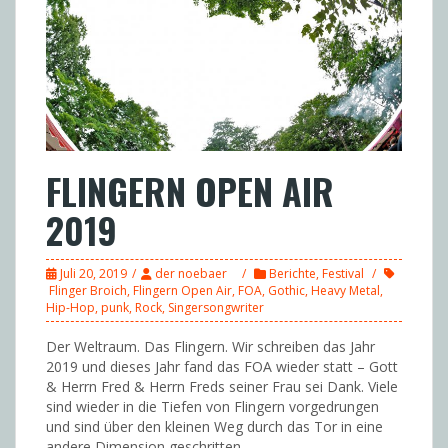
FLINGERN OPEN AIR
2019
Juli 20, 2019
der noebaer
Berichte
,
Festival
Flinger Broich
,
Flingern Open Air
,
FOA
,
Gothic
,
Heavy Metal
,
Hip-Hop
,
punk
,
Rock
,
Singersongwriter
Der Weltraum. Das Flingern. Wir schreiben das Jahr
2019 und dieses Jahr fand das FOA wieder statt – Gott
& Herrn Fred & Herrn Freds seiner Frau sei Dank. Viele
sind wieder in die Tiefen von Flingern vorgedrungen
und sind über den kleinen Weg durch das Tor in eine
andere Dimension geschritten.