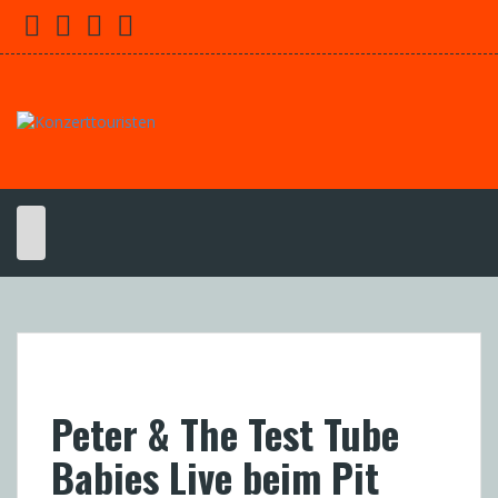
Skip
Facebook
Youtube
Twitter
Instagram
to
content
Peter & The Test Tube
Babies Live beim Pit