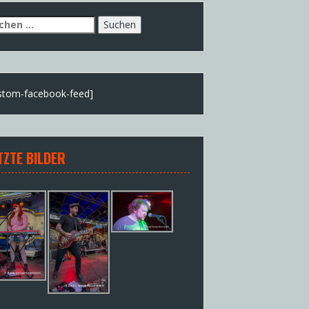
chen
h:
stom-facebook-feed]
TZTE BILDER