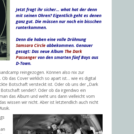
Jetzt fragt ihr sicher… what hat der denn
mit seinen Ohren?
Eigentlich geht es denen
ganz gut.
Die müssen nur noch ein bisschen
runterkommen.
Denn die haben eine volle Dröhnung
Samsara Circle
abbekommen.
Genauer
gesagt: Das neue Album
The Dark
Passenger
von den smarten fünf Boys aus
D-Town.
Bandcamp reingezogen. Können also nix zur
Ob das Cover wirklich so apart ist… wie es digital
eckte Botschaft versteckt ist. Oder ob uns der „Dark
e Botschaft sendet?. Oder ob da irgendwo ein
t man das Album und weht uns dann vielleicht vom
as wissen wir nicht. Aber ist letztendlich auch nicht
Musik.
ngs
man