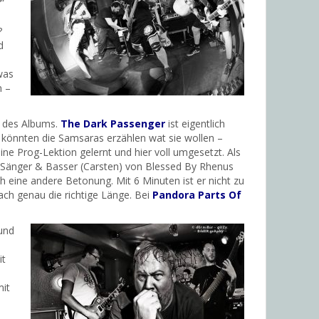
“
?
d
was
n –
g des Albums.
The Dark Passenger
ist eigentlich
 könnten die Samsaras erzählen wat sie wollen –
ine Prog-Lektion gelernt und hier voll umgesetzt. Als
 Sänger & Basser (Carsten) von Blessed By Rhenus
 eine andere Betonung. Mit 6 Minuten ist er nicht zu
fach genau die richtige Länge. Bei
Pandora Parts Of
.
 und
it
mit