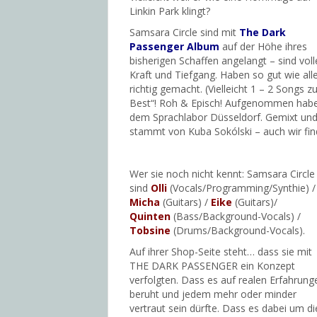
Linkin Park klingt?
Samsara Circle sind mit
The Dark
Passenger Album
auf der Höhe ihres
bisherigen Schaffen angelangt – sind voll
Kraft und Tiefgang. Haben so gut wie all
richtig gemacht. (Vielleicht 1 – 2 Songs
Best“! Roh & Episch! Aufgenommen habe
dem Sprachlabor Düsseldorf. Gemixt und 
stammt von Kuba Sokólski – auch wir fin
Wer sie noch nicht kennt: Samsara Circle
sind
Olli
(Vocals/Programming/Synthie) /
Micha
(Guitars) /
Eike
(Guitars)/
Quinten
(Bass/Background-Vocals) /
Tobsine
(Drums/Background-Vocals).
Auf ihrer Shop-Seite steht… dass sie mit
THE DARK PASSENGER ein Konzept
verfolgten. Dass es auf realen Erfahrung
beruht und jedem mehr oder minder
vertraut sein dürfte. Dass es dabei um di