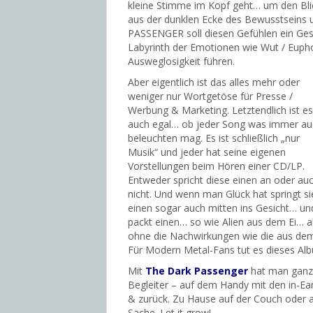
kleine Stimme im Kopf geht… um den Bli
aus der dunklen Ecke des Bewusstsein
PASSENGER soll diesen Gefühlen ein Gesi
Labyrinth der Emotionen wie Wut / Euphor
Ausweglosigkeit führen.
Aber eigentlich ist das alles mehr oder
weniger nur Wortgetöse für Presse /
Werbung & Marketing. Letztendlich ist es
auch egal… ob jeder Song was immer au
beleuchten mag. Es ist schließlich „nur
Musik“ und jeder hat seine eigenen
Vorstellungen beim Hören einer CD/LP.
Entweder spricht diese einen an oder au
nicht. Und wenn man Glück hat springt si
einen sogar auch mitten ins Gesicht… un
packt einen… so wie Alien aus dem Ei… a
ohne die Nachwirkungen wie die aus dem
Für Modern Metal-Fans tut es dieses Alb
Mit
The Dark Passenger
hat man ganz s
Begleiter – auf dem Handy mit den in-E
& zurück. Zu Hause auf der Couch oder a
Sache. Let it grow!