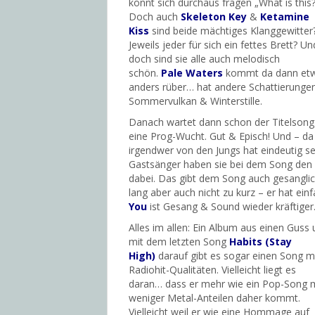
könnt sich durchaus fragen „What is this?
Doch auch
Skeleton Key
&
Ketamine
Kiss
sind beide mächtiges Klanggewitter
Jeweils jeder für sich ein fettes Brett? Un
doch sind sie alle auch melodisch
schön.
Pale Waters
kommt da dann et
anders rüber… hat andere Schattierunge
Sommervulkan & Winterstille.
Danach wartet dann schon der Titelson
eine Prog-Wucht. Gut & Episch! Und – da
irgendwer von den Jungs hat eindeutig se
Gastsänger haben sie bei dem Song den
dabei. Das gibt dem Song auch gesanglich
lang aber auch nicht zu kurz – er hat ein
You
ist Gesang & Sound wieder kräftiger
Alles im allen: Ein Album aus einen Guss
mit dem letzten Song
Habits (Stay
High)
darauf gibt es sogar einen Song m
Radiohit-Qualitäten. Vielleicht liegt es
daran… dass er mehr wie ein Pop-Song 
weniger Metal-Anteilen daher kommt.
Vielleicht weil er wie eine Hommage auf