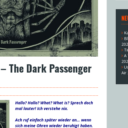
NE
K
B
20
T
A
20
– The Dark Passenger
U
Air
Hallo? Hallo? What? What is? Sprech doch
mal lauter! Ich verstehe nix.
Ach ruf einfach später wieder an… wenn
sich meine Ohren wieder beruhigt haben.