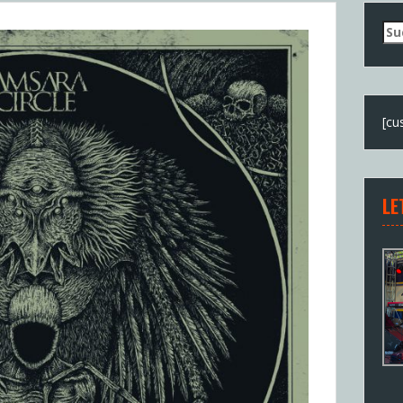
Su
nac
[cu
LE