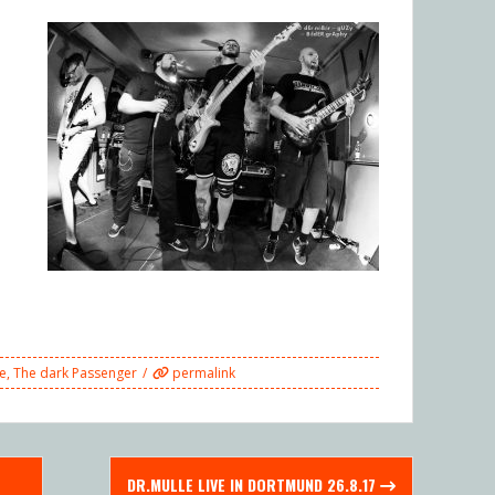
e
,
The dark Passenger
permalink
DR.MULLE LIVE IN DORTMUND 26.8.17