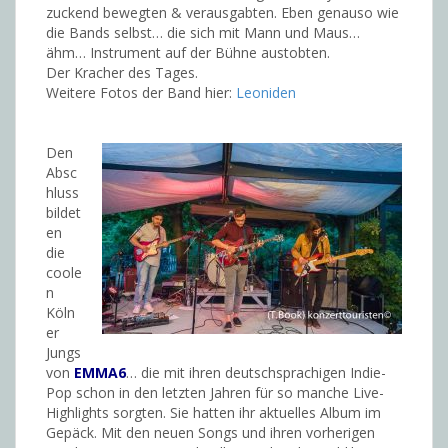
zuckend bewegten & verausgabten. Eben genauso wie
die Bands selbst… die sich mit Mann und Maus…
ähm… Instrument auf der Bühne austobten.
Der Kracher des Tages.
Weitere Fotos der Band hier:
Leoniden
Den
Absc
hluss
bildet
en
die
coole
n
Köln
er
Jungs
von
EMMA6
… die mit ihren deutschsprachigen Indie-
Pop schon in den letzten Jahren für so manche Live-
Highlights sorgten. Sie hatten ihr aktuelles Album im
Gepäck. Mit den neuen Songs und ihren vorherigen