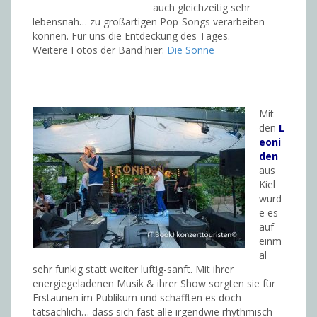
auch gleichzeitig sehr
lebensnah… zu großartigen Pop-Songs verarbeiten
können. Für uns die Entdeckung des Tages.
Weitere Fotos der Band hier:
Die Sonne
Mit
den
L
eoni
den
aus
Kiel
wurd
e es
auf
einm
al
sehr funkig statt weiter luftig-sanft. Mit ihrer
energiegeladenen Musik & ihrer Show sorgten sie für
Erstaunen im Publikum und schafften es doch
tatsächlich… dass sich fast alle irgendwie rhythmisch