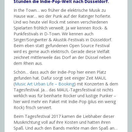
Stunden die Indie-Pop-Welt nach Düsseldorf.
In the Town… wo früher die elektrische Musik zu
Hause war… wo der Punk auf der Ratinger hofierte.
Und wo heute viel Rock mit seinen verschiedenen
Spielarten fröhlich verweilt. Ja wir kennen Rock- &
Punkfestivals in D-Town. Wir kennen auch
Singer/Songwriter & Akustik-Festivals in Düsseldorf.
Beim eben statt gefundenen Open Source Festival
wird es gerne auch elektrisch. Gerade diese Vielfalt
zeichnet mittlerweile das Dorf an der Düssel neben
dem Rhein aus.
Schön… dass auch der Indie-Pop hier einen Platz
gefunden hat. Dafür sorgt seit einiger Zeit MAUL
(
Music Art Urban Life – Booking
) mit Konzerten & dem
Tagesfestival. Ja… das MAUL-Tagesfestival ist nichts
wirklich was für beinharte Rocker und lustige Punker –
hier wird mehr ein Paket mit Indie-Pop (plus ein wenig
Rock) frisch serviert.
Beim Tagesfestival 2017 kamen die Liebhaber dieser
Musikrichtung voll auf ihre Kosten und hatten ihren
Spaß. Und auch den Bands merkte man den Spaß an…