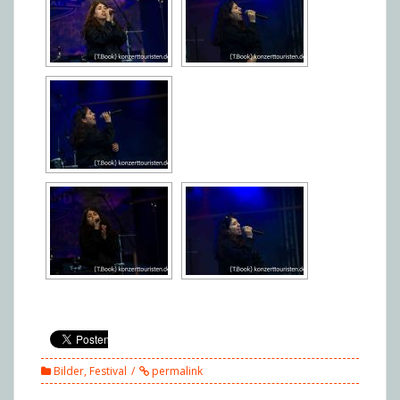
Bilder
,
Festival
permalink