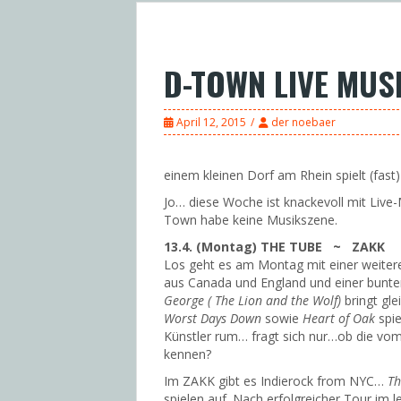
D-TOWN LIVE MUSIK
April 12, 2015
der noebaer
einem kleinen Dorf am Rhein spielt (fast)
Jo… diese Woche ist knackevoll mit Liv
Town habe keine Musikszene.
13.4. (Montag) THE TUBE ~ ZAKK
Los geht es am Montag mit einer weite
aus Canada und England und einer bunt
George ( The Lion and the Wolf)
bringt gle
Worst Days Down
sowie
Heart of Oak
spie
Künstler rum… fragt sich nur…ob die vo
kennen?
Im ZAKK gibt es Indierock from NYC…
Th
spielen auf. Nach erfolgreicher Tour im 