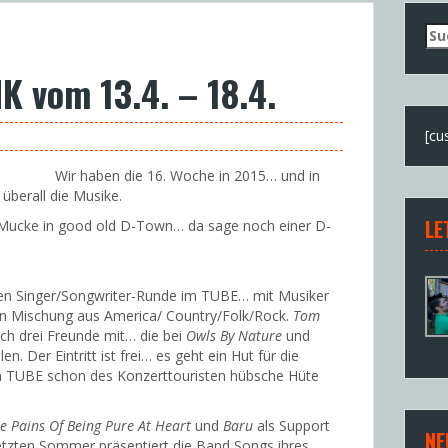
Su
nac
 vom 13.4. – 18.4.
[cu
Wir haben die 16. Woche in 2015… und in
 überall die Musike.
LE
e-Mucke in good old D-Town… da sage noch einer D-
ren Singer/Songwriter-Runde im TUBE… mit Musiker
en Mischung aus America/ Country/Folk/Rock.
Tom
ich drei Freunde mit… die bei
Owls By Nature
und
len. Der Eintritt ist frei… es geht ein Hut für die
m TUBE schon des Konzerttouristen hübsche Hüte
e Pains Of Being Pure At Heart
und
Baru
als Support
NE
letzten Sommer präsentiert die Band Songs ihres