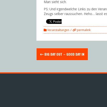
Man sieht sich.
PS: Und irgendwelche Links zu den Veran
Zeugs selber raussuchen. Heho… lasst es
Veranstaltungen
permalink
Post
BIG DAY OUT – GOOD DAY IN
navigation