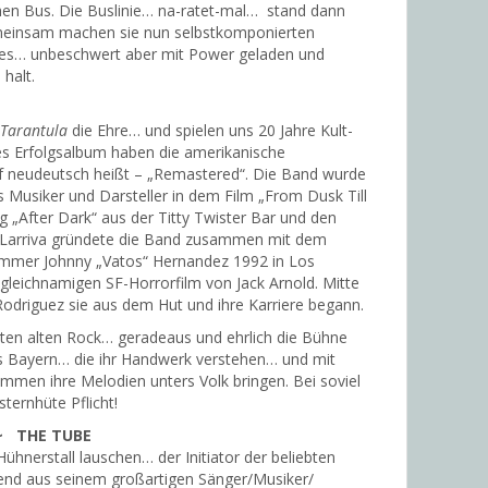
chen Bus. Die Buslinie… na-ratet-mal… stand dann
meinsam machen sie nun selbstkomponierten
es… unbeschwert aber mit Power geladen und
halt.
 Tarantula
die Ehre… und spielen uns 20 Jahre Kult-
s Erfolgsalbum haben die amerikanische
uf neudeutsch heißt – „Remastered“. Die Band wurde
ls Musiker und Darsteller in dem Film „From Dusk Till
 „After Dark“ aus der Titty Twister Bar und den
Larriva gründete die Band zusammen mit dem
ummer Johnny „Vatos“ Hernandez 1992 in Los
gleichnamigen SF-Horrorfilm von Jack Arnold. Mitte
Rodriguez sie aus dem Hut und ihre Karriere begann.
ten alten Rock… geradeaus und ehrlich die Bühne
s Bayern… die ihr Handwerk verstehen… und mit
timmen ihre Melodien unters Volk bringen. Bei soviel
ternhüte Pflicht!
~ THE TUBE
ühnerstall lauschen… der Initiator der beliebten
bend aus seinem großartigen Sänger/Musiker/