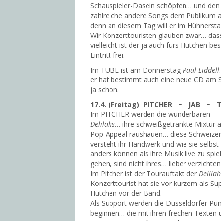
Schauspieler-Dasein schöpfen… und den e
zahlreiche andere Songs dem Publikum a
denn an diesem Tag will er im Hühnersta
Wir Konzerttouristen glauben zwar… dass
vielleicht ist der ja auch fürs Hütchen b
Eintritt frei.
Im TUBE ist am Donnerstag
Paul Liddell
er hat bestimmt auch eine neue CD am Sta
ja schon.
17.4. (Freitag) PITCHER ~ JAB ~ 
Im PITCHER werden die wunderbaren
Delilahs
… ihre schweißgetränkte Mixtur
Pop-Appeal raushauen… diese Schweizerb
versteht ihr Handwerk und wie sie selbst 
anders können als ihre Musik live zu spie
gehen, sind nicht ihres… lieber verzichten
Im Pitcher ist der Tourauftakt der
Delilah
Konzerttourist hat sie vor kurzem als S
Hütchen vor der Band.
Als Support werden die Düsseldorfer Pu
beginnen… die mit ihren frechen Texten u