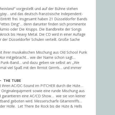
heinland“
vorgestellt und auf der Bühne stehen
ayJay
… und das deutsch-französische Independent-
Eintritt frei. Insgesamt haben 21 Düsseldorfer Bands
Fettes Ding“… denn darunter finden sich prominente
lumio oder Die Krupps. Die Bandbreite der Songs
nkrock bis Heavy Metal. Die CD wird in einer Auflage
r der Düsseldorfer Schulen verteilt. Große Sache
t ihrer musikalischen Mischung aus Old School Punk
 Ace
mitgebracht… wie der Name schon sagt…
rs-Punk-Band… und dazu geben sie selbst an: „We
 mal viel Spaß mit den Rrrriot Girrrrls… und immer
~ THE TUBE
t ihren AC/DC-Sound im PITCHER durch die Hüte…
ow Originalequipment sowie eine runde Mischung aus
 garantieren eine AC/CD Show… wie sie von keiner
tband geboten wird. Messerscharfe Gitarrenriffs…
er Hölle. Let There Be Rock bis die Hüte & Hells