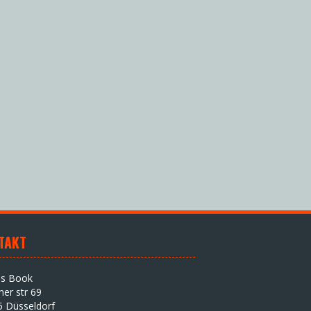
TAKT
as Book
iner str 69
5 Düsseldorf