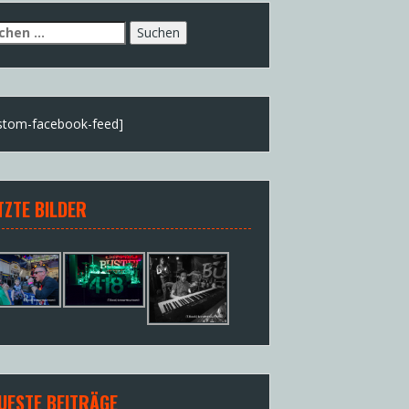
chen
h:
stom-facebook-feed]
TZTE BILDER
UESTE BEITRÄGE