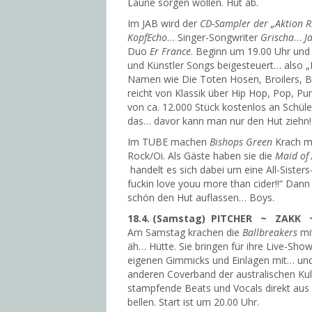
Laune sorgen wollen. Hut ab.
Im JAB wird der
CD-Sampler der „Aktion R
KopfEcho
… Singer-Songwriter
Grischa
…
J
Duo
Er France
. Beginn um 19.00 Uhr und 
und Künstler Songs beigesteuert… also „
Namen wie Die Toten Hosen, Broilers, B
reicht von Klassik über Hip Hop, Pop, Pu
von ca. 12.000 Stück kostenlos an Schüle
das… davor kann man nur den Hut ziehn!
Im TUBE machen
Bishops Green
Krach mi
Rock/Oi. Als Gäste haben sie die
Maid of
handelt es sich dabei um eine All-Siste
fuckin love youu more than cider!!“ Dann
schön den Hut auflassen… Boys.
18.4. (Samstag) PITCHER ~ ZAKK 
Am Samstag krachen die
Ballbreakers
mi
äh… Hütte. Sie bringen für ihre Live-Sh
eigenen Gimmicks und Einlagen mit… und
anderen Coverband der australischen Kul
stampfende Beats und Vocals direkt aus d
bellen. Start ist um 20.00 Uhr.