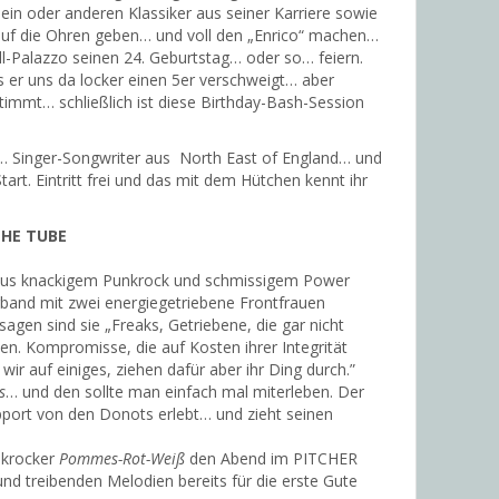
in oder anderen Klassiker aus seiner Karriere sowie
uf die Ohren geben… und voll den „Enrico“ machen…
ll-Palazzo seinen 24. Geburtstag… oder so… feiern.
 er uns da locker einen 5er verschweigt… aber
estimmt… schließlich ist diese Birthday-Bash-Session
… Singer-Songwriter aus North East of England… und
rt. Eintritt frei und das mit dem Hütchen kennt ihr
THE TUBE
 aus knackigem Punkrock und schmissigem Power
and mit zwei energiegetriebene Frontfrauen
sagen sind sie „Freaks, Getriebene, die gar nicht
len. Kompromisse, die auf Kosten ihrer Integrität
 wir auf einiges, ziehen dafür aber ihr Ding durch.”
s
… und den sollte man einfach mal miterleben. Der
upport von den Donots erlebt… und zieht seinen
nkrocker
Pommes-Rot-Weiß
den Abend im PITCHER
nd treibenden Melodien bereits für die erste Gute