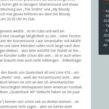
 hören gibt es lässigem Gitarrensound und etwas
e Mischung aus „The Smiths“ und „My Bloody
K
och mal genau hinhören wo denn bei Bloody
B
t um 20.30 Uhr im Club.
20
T
A
 genannt
AADEN
… ist im Cube und wird ein
20
l eine neuartige Möglichkeit zu sein… seine Fenster
U
 der Konzertourist. Laut Veranstalter soll
AADEN
Air
sein und seine Melodien sollen noch lange nach dem
 bleiben… also bitte AADEN! Der Eintritt ist frei…
n Künstler sollte schon drin sein… ob er auch einen
lar braucht man auch nicht mitbringen… Brillenträger
it den Bands von
Quaterback 40
und
Linie 418
… um
„Meets“ sind… weiß der Konzerttourist nicht… aber
isch lehnen sie sich an den US-amerikanischen
 berüchtigten Werbepausen beim American Football.
lbum „Quaterback 40!“ Vielleicht haben sie ein paar
eats“) kennen sich schon seit sie denken können… ob
nzerttourist nicht sagen… aber sie fuhren wohl