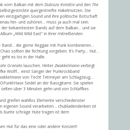
nk vom Balkan mit dem
Dubioza Kolektiv
und den
The
elbstgestrickte quergestreifte Häkelmützen. Die
n einzigartigen Sound und ihre politische Botschaft
enau hin- und zuhören… muss ja auch mal sein.
ne der bekanntesten Bands auf dem Balkan… und sie
Album „Wild Wild East“ in ihrer mitreißenden
e Band… die gerne Reggae mit Punk kombinieren…
Chao sollten die Richtung vorgeben. It’s Party… Hut…
eht es los in der Halle.
ate Granate
lauschen. Hinter
Zwakkelmann
verbirgt
ffke Wolff… einst Sänger der Punkrockband
wakkelmann
von Techt Tetmeyer am Schlagzeug…
OPunktHase Seidel an der Bassgitarre. Sie spielen
 selten über 3 Minuten gehn und von Schlaffkes
 und greifen wahllos Elemente verschiedenster
em eigenen Sound verarbeiten… chubladendenken ist
ds bunte schräge Hüte tragen ist dem
en Hut für das eine oder andere Konzert!