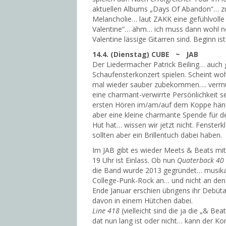
aktuellen Albums „Days Of Abandon“… zu
Melancholie… laut ZAKK eine gefühlvoll
Valentine“… ähm… ich muss dann wohl n
Valentine lässige Gitarren sind. Beginn is
14.4. (Dienstag) CUBE ~ JAB
Der Liedermacher Patrick Beiling… auch
Schaufensterkonzert spielen. Scheint woh
mal wieder sauber zubekommen…. vermutet
eine charmant-verwirrte Persönlichkeit 
ersten Hören im/am/auf dem Koppe hängen
aber eine kleine charmante Spende für de
Hut hat… wissen wir jetzt nicht. Fensterk
sollten aber ein Brillentuch dabei haben.
Im JAB gibt es wieder Meets & Beats m
19 Uhr ist Einlass. Ob nun
Quaterback 40
die Band wurde 2013 gegründet… musikal
College-Punk-Rock an… und nicht an den
Ende Januar erschien übrigens ihr Debüta
davon in einem Hütchen dabei.
Line 418
(vielleicht sind die ja die „& B
dat nun lang ist oder nicht… kann der Ko