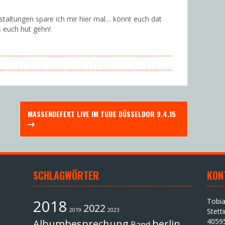
staltungen spare ich mir hier mal… könnt euch dat
 euch hut gehn!
MASSENDEFEKT LIVE IM TUBE DÜSSELDOR 9.4.15
SCHLAGWÖRTER
KON
2018
Tobi
2022
2019
2023
Stett
4059
Albumbesprechung
berlin
Band