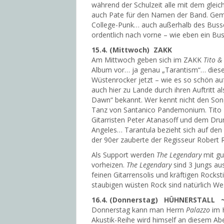
während der Schulzeit alle mit dem glei
auch Pate für den Namen der Band. Ge
College-Punk… auch außerhalb des Buss
ordentlich nach vorne – wie eben ein Bus 
15.4. (Mittwoch) ZAKK
Am Mittwoch geben sich im ZAKK
Tito &
Album vor… ja genau „Tarantism“… diese
Wüstenrocker jetzt – wie es so schön a
auch hier zu Lande durch ihren Auftritt a
Dawn“ bekannt. Wer kennt nicht den Song
Tanz von Santanico Pandemonium. Tito 
Gitarristen Peter Atanasoff und dem Dr
Angeles… Tarantula bezieht sich auf den 
der 90er zauberte der Regisseur Robert 
Als Support werden
The Legendary
mit gu
vorheizen.
The Legendary
sind 3 Jungs au
feinen Gitarrensolis und kräftigen Rocks
staubigen wüsten Rock sind natürlich Wes
16.4. (Donnerstag) HÜHNERSTALL 
Donnerstag kann man Herrn
Palazzo
im H
Akustik-Reihe wird himself an diesem A