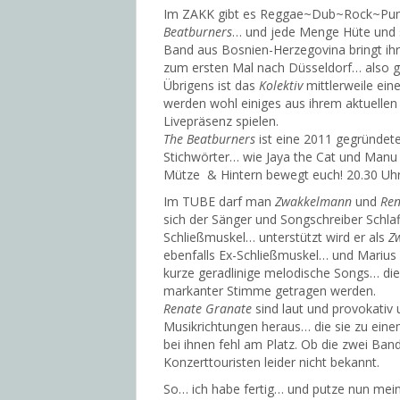
Im ZAKK gibt es Reggae~Dub~Rock~Pu
Beatburners
… und jede Menge Hüte und s
Band aus Bosnien-Herzegovina bringt ihre
zum ersten Mal nach Düsseldorf… also g
Übrigens ist das
Kolektiv
mittlerweile ei
werden wohl einiges aus ihrem aktuellen 
Livepräsenz spielen.
The Beatburners
ist eine 2011 gegründet
Stichwörter… wie Jaya the Cat und Manu 
Mütze & Hintern bewegt euch! 20.30 Uhr g
Im TUBE darf man
Zwakkelmann
und
Ren
sich der Sänger und Songschreiber Schla
Schließmuskel… unterstützt wird er als
Z
ebenfalls Ex-Schließmuskel… und Marius 
kurze geradlinige melodische Songs… die
markanter Stimme getragen werden.
Renate Granate
sind laut und provokativ
Musikrichtungen heraus… die sie zu ein
bei ihnen fehl am Platz. Ob die zwei Ban
Konzerttouristen leider nicht bekannt.
So… ich habe fertig… und putze nun mein