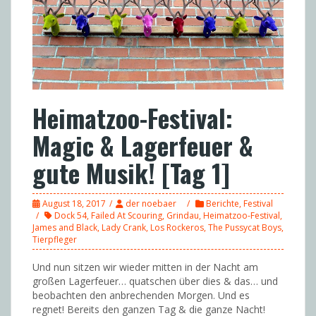
Heimatzoo-Festival:
Magic & Lagerfeuer &
gute Musik! [Tag 1]
August 18, 2017
der noebaer
Berichte
,
Festival
Dock 54
,
Failed At Scouring
,
Grindau
,
Heimatzoo-Festival
,
James and Black
,
Lady Crank
,
Los Rockeros
,
The Pussycat Boys
,
Tierpfleger
Und nun sitzen wir wieder mitten in der Nacht am
großen Lagerfeuer… quatschen über dies & das… und
beobachten den anbrechenden Morgen. Und es
regnet! Bereits den ganzen Tag & die ganze Nacht!