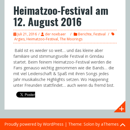
Heimatzoo-Festival am
12. August 2016
Juli 21, 2016
der noebaer
Berichte
,
Festival
Argies
,
Heimatzoo-Festival
,
The Moorings
Bald ist es wieder so weit… und das kleine aber
familiäre und stimmungsvolle Festival in Grindau
startet. Beim feinem Heimatzoo-Festival werden die
Fans genauso wichtig genommen wie die Bands… die
mit viel Leidenschaft & Spaß mit ihren Songs jedes
Jahr musikalische Highlights setzen. Wo Happening
unter Freunden stattfindet… auch wenn du fremd bist.
Proudly powered by WordPress
|
Theme:
Solon
by aThemes