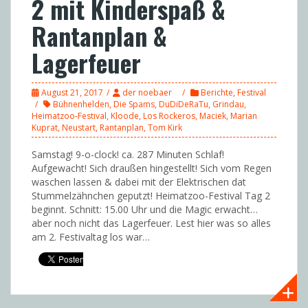
2 mit Kinderspaß &
Rantanplan &
Lagerfeuer
August 21, 2017
der noebaer
Berichte
,
Festival
Bühnenhelden
,
Die Spams
,
DuDiDeRaTu
,
Grindau
,
Heimatzoo-Festival
,
Kloode
,
Los Rockeros
,
Maciek
,
Marian
Kuprat
,
Neustart
,
Rantanplan
,
Tom Kirk
Samstag! 9-o-clock! ca. 287 Minuten Schlaf!
Aufgewacht! Sich draußen hingestellt! Sich vom Regen
waschen lassen & dabei mit der Elektrischen dat
Stummelzähnchen geputzt! Heimatzoo-Festival Tag 2
beginnt. Schnitt: 15.00 Uhr und die Magic erwacht…
aber noch nicht das Lagerfeuer. Lest hier was so alles
am 2. Festivaltag los war…