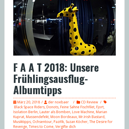
F A A T 2018: Unsere
Frühlingsausflug-
Albumtipps
März 20, 2018
der noebaer
CD Review
Black Space Riders
,
Donots
,
Feine Sahne Fischfilet
,
Fjort
,
Isolation Berlin
,
Lauter als Bomben
,
Love Machine
,
Marian
Kuprat
,
Massendefekt
,
Moon Bordeaux
,
Mr.Irish Bastard
,
Musiktipps
,
Ochsentour
,
Pazifik
,
Suzan Köcher
,
The Desire for
Revenge
,
Times to Come
,
Vergifte dich