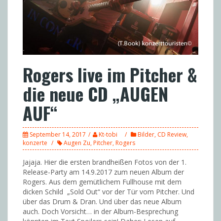
Rogers live im Pitcher &
die neue CD „AUGEN
AUF“
September 14, 2017
Kt-tobi
Bilder
,
CD Review
,
konzerte
Augen Zu
,
Pitcher
,
Rogers
Jajaja. Hier die ersten brandheißen Fotos von der 1.
Release-Party am 14.9.2017 zum neuen Album der
Rogers. Aus dem gemütlichem Fullhouse mit dem
dicken Schild „Sold Out“ vor der Tür vom Pitcher. Und
über das Drum & Dran. Und über das neue Album
auch. Doch Vorsicht… in der Album-Besprechung