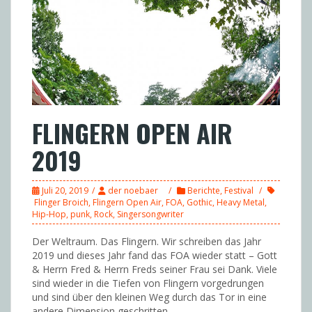
FLINGERN OPEN AIR
2019
Juli 20, 2019
der noebaer
Berichte
,
Festival
Flinger Broich
,
Flingern Open Air
,
FOA
,
Gothic
,
Heavy Metal
,
Hip-Hop
,
punk
,
Rock
,
Singersongwriter
Der Weltraum. Das Flingern. Wir schreiben das Jahr
2019 und dieses Jahr fand das FOA wieder statt – Gott
& Herrn Fred & Herrn Freds seiner Frau sei Dank. Viele
sind wieder in die Tiefen von Flingern vorgedrungen
und sind über den kleinen Weg durch das Tor in eine
andere Dimension geschritten.