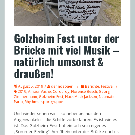
Golzheim Fest unter der
Brücke mit viel Musik –
natürlich umsonst &
draußen!
August 5, 2019
der noebaer
Berichte
,
Festival
2019
,
Amour Vache
,
Corduroy
,
Florence Besch
,
Georg
Zimmermann
,
Golzheim-Fest
,
Hack Mack Jackson
,
Neumatic
Parlo
,
Rhythmussportgruppe
Und wieder sehen wir – so nebenbei aus den
Augenwinkeln – die Schiffe vorbeifahren. Es ist wie es
ist: Das Golzheim-Fest hat einfach sein eigenes
„Sommer-Feeling“. Am Rhein unter der Brücke darf es