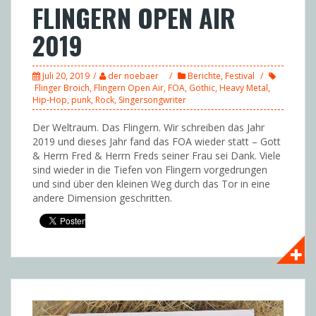
FLINGERN OPEN AIR
2019
Juli 20, 2019
der noebaer
Berichte
,
Festival
Flinger Broich
,
Flingern Open Air
,
FOA
,
Gothic
,
Heavy Metal
,
Hip-Hop
,
punk
,
Rock
,
Singersongwriter
Der Weltraum. Das Flingern. Wir schreiben das Jahr
2019 und dieses Jahr fand das FOA wieder statt – Gott
& Herrn Fred & Herrn Freds seiner Frau sei Dank. Viele
sind wieder in die Tiefen von Flingern vorgedrungen
und sind über den kleinen Weg durch das Tor in eine
andere Dimension geschritten.