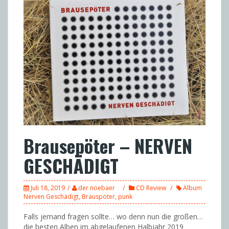
Brausepöter – NERVEN
GESCHÄDIGT
Juli 18, 2019
der noebaer
CD Review
Album
Nerven Geschädigt
,
Brauspöter
,
punk
Falls jemand fragen sollte… wo denn nun die großen…
die besten Alben im abgelaufenen Halbjahr 2019