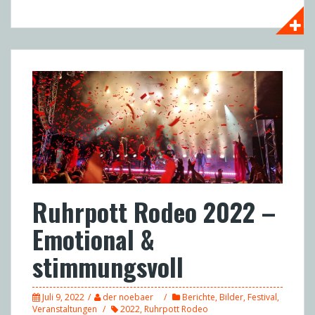
Ruhrpott Rodeo 2022 –
Emotional &
stimmungsvoll
Juli 9, 2022
der noebaer
Berichte
,
Bilder
,
Festival
,
Veranstaltungen
2022
,
Ruhrpott Rodeo