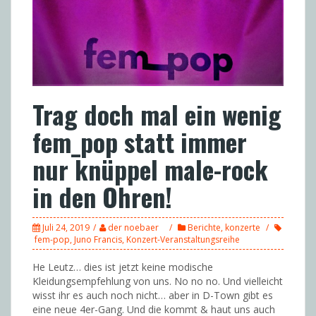
Trag doch mal ein wenig
fem_pop statt immer
nur knüppel male-rock
in den Ohren!
Juli 24, 2019
der noebaer
Berichte
,
konzerte
fem-pop
,
Juno Francis
,
Konzert-Veranstaltungsreihe
He Leutz… dies ist jetzt keine modische
Kleidungsempfehlung von uns. No no no. Und vielleicht
wisst ihr es auch noch nicht… aber in D-Town gibt es
eine neue 4er-Gang. Und die kommt & haut uns auch