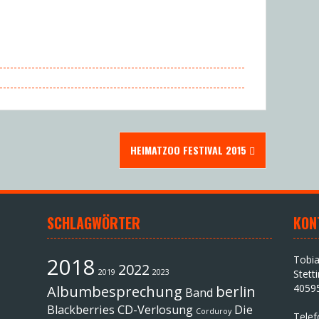
HEIMATZOO FESTIVAL 2015
SCHLAGWÖRTER
KON
2018
Tobi
2022
2019
2023
Stett
4059
Albumbesprechung
berlin
Band
Blackberries
CD-Verlosung
Die
Corduroy
Tele