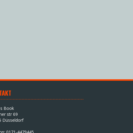
TAKT
as Book
iner str 69
5 Düsseldorf
fon: 0171-4479445