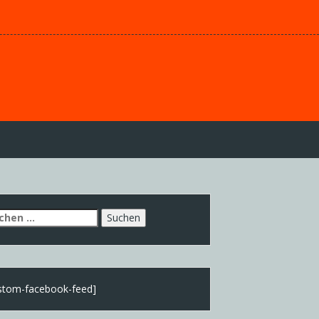
chen
h:
stom-facebook-feed]