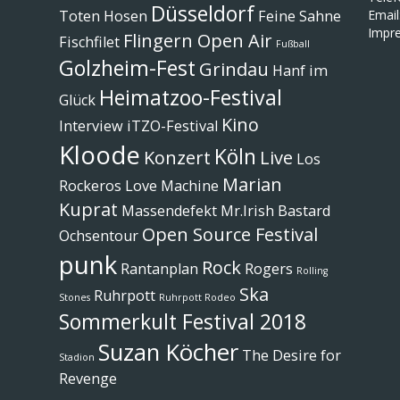
Düsseldorf
Toten Hosen
Feine Sahne
Email
Impr
Flingern Open Air
Fischfilet
Fußball
Golzheim-Fest
Grindau
Hanf im
Heimatzoo-Festival
Glück
Kino
Interview
iTZO-Festival
Kloode
Köln
Konzert
Live
Los
Marian
Rockeros
Love Machine
Kuprat
Massendefekt
Mr.Irish Bastard
Open Source Festival
Ochsentour
punk
Rock
Rantanplan
Rogers
Rolling
Ska
Ruhrpott
Stones
Ruhrpott Rodeo
Sommerkult Festival 2018
Suzan Köcher
The Desire for
Stadion
Revenge