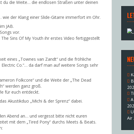
t du die Weite… die endlosen Straßen unter deinen
LE
… wie der Klang einer Slide-Gitarre immerfort im Ohr.
im JAB.
 Songs vor.
The Sins Of My Youth ihr erstes Video fertiggestellt
NE
eit eines „Townes van Zandt“ und die fröhliche
 Electric Co.“… da darf man auf weitere Songs sehr
K
Cameron Folkcore“ und die Weite der „The Dead
B
h“ werden ganz groß.
20
le für euch entdeckt.
T
A
as Akustikduo „Michi & der Sprenz“ dabei.
20
U
en Abend an… und vergesst bitte nicht euren
Air
itet mit dem „Tired Pony“ durchs Meets & Beats.
n: