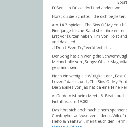
Spürs
Füßen… in Düsseldorf und anders wo.
Hörst du die Schritte… die dich begleiten
Am 14.7. spielen „The Sins Of My Youth“ 
Eine junge frische Band stellt ihre ersten
Erst vor kurzen haben Tim Von Holst and 
und das Lied
„I Don´t Even Try“ veröffentlicht.
Der Song hat ein wenig die Schwermütigk
Melancholie von „Songs: Ohia / Magnolia
gespannt sein.
Noch ein wenig die Wütigkeit der „East 
Lovers“ dazu… und „The Sins Of My Yout
Die Sabines von Jab hat da eine feine Per
Außerdem ist beim Meets & Beats auch d
Eintritt ist um 19.00h.
Das hört sich doch nach einem spannend
Cowboyhut aufzusetzen… denn „Wilco“ re
Heho & Yeahaw… merkt euch den Termi
Meets & BEats