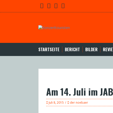
Skip
Facebook
Youtube
Twitter
Instagram
to
content
STARTSEITE
BERICHT
BILDER
REVI
Am 14. Juli im JA
Juli 8, 2015
der noebaer