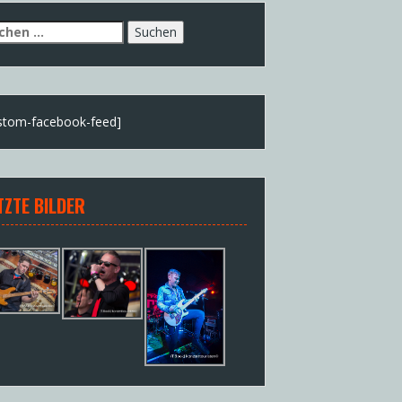
chen
h:
stom-facebook-feed]
TZTE BILDER