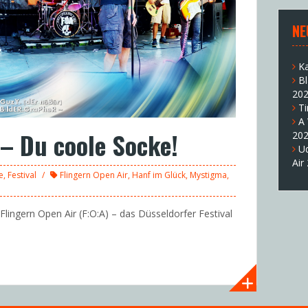
NE
K
B
20
T
A
 – Du coole Socke!
20
U
Air
e
,
Festival
Flingern Open Air
,
Hanf im Glück
,
Mystigma
,
 Flingern Open Air (F:O:A) – das Düsseldorfer Festival