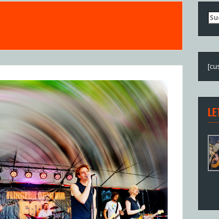
Su
nac
[cu
LE