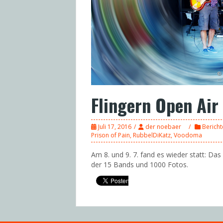
Flingern Open Air
Juli 17, 2016
der noebaer
Bericht
Prison of Pain
,
RubbelDiKatz
,
Voodoma
Am 8. und 9. 7. fand es wieder statt: Das
der 15 Bands und 1000 Fotos.