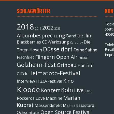
SCHLAGWÖRTER
KON
2018
Tobi
2022
2019
2023
Stett
4059
Albumbesprechung
berlin
Band
Blackberries
CD-Verlosung
Die
Corduroy
Tele
Düsseldorf
Toten Hosen
Feine Sahne
Email
Impr
Flingern Open Air
Fischfilet
Fußball
Golzheim-Fest
Grindau
Hanf im
Heimatzoo-Festival
Glück
Kino
Interview
iTZO-Festival
Kloode
Köln
Konzert
Live
Los
Marian
Rockeros
Love Machine
Kuprat
Massendefekt
Mr.Irish Bastard
Open Source Festival
Ochsentour