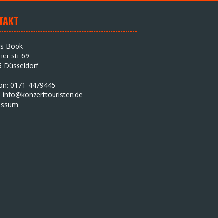
TAKT
as Book
iner str 69
5 Düsseldorf
fon: 0171-4479445
:
info@konzerttouristen.de
essum