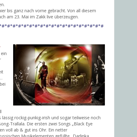
en.
 hier bis ganz nach vorne gebracht. Von all diesem
uch am 23. Mai im Zakk live überzeugen.
*#*#*#*#*#*#*#*#*#*#*#*#*#*#*#*#*#*#*#
r
 ein
r
it
s…
bei
l
s lässig rockig-punkig-irish und sogar teilweise noch
ksong-Trallala. Die ersten zwei Songs „Black Eye
n voll ab & gut ins Ohr. Ein netter
russischen Musikelementen gefüllte „Darlinka