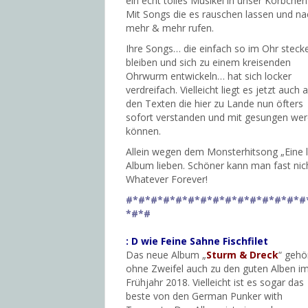
ein echt tolles Musikei in unser Körbchen
Mit Songs die es rauschen lassen und na
mehr & mehr rufen.
Ihre Songs… die einfach so im Ohr steck
bleiben und sich zu einem kreisenden
Ohrwurm entwickeln… hat sich locker
verdreifach. Vielleicht liegt es jetzt auch 
den Texten die hier zu Lande nun öfters
sofort verstanden und mit gesungen we
können.
Allein wegen dem Monsterhitsong „Eine 
Album lieben. Schöner kann man fast nic
Whatever Forever!
#*#*#*#*#*#*#*#*#*#*#*#*#*#*#
*#*#
: D wie Feine Sahne Fischfilet
Das neue Album „
Sturm & Dreck
“ gehö
ohne Zweifel auch zu den guten Alben i
Frühjahr 2018. Vielleicht ist es sogar das
beste von den German Punker with