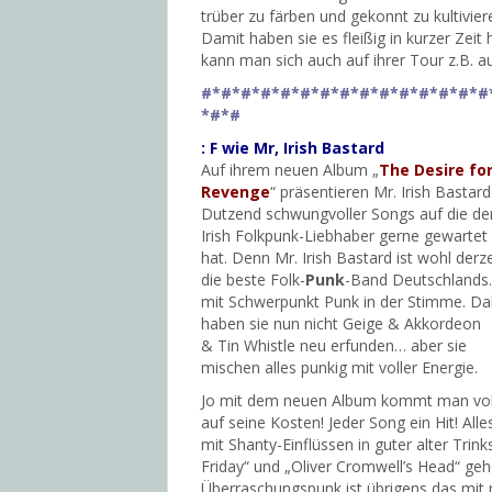
trüber zu färben und gekonnt zu kultivier
Damit haben sie es fleißig in kurzer Zeit
kann man sich auch auf ihrer Tour z.B. a
#*#*#*#*#*#*#*#*#*#*#*#*#*#*#
*#*#
: F wie Mr, Irish Bastard
Auf ihrem neuen Album „
The Desire fo
Revenge
“ präsentieren Mr. Irish Bastard
Dutzend schwungvoller Songs auf die de
Irish Folkpunk-Liebhaber gerne gewartet
hat. Denn Mr. Irish Bastard ist wohl derze
die beste Folk-
Punk
-Band Deutschland
mit Schwerpunkt Punk in der Stimme. Da
haben sie nun nicht Geige & Akkordeon
& Tin Whistle neu erfunden… aber sie
mischen alles punkig mit voller Energie.
Jo mit dem neuen Album kommt man vol
auf seine Kosten! Jeder Song ein Hit! Alle
mit Shanty-Einflüssen in guter alter Trin
Friday“ und „Oliver Cromwell’s Head“ gehe
Überraschungspunk ist übrigens das mit 