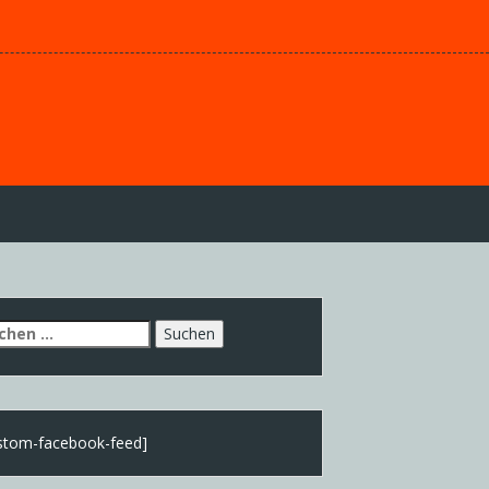
chen
h:
stom-facebook-feed]