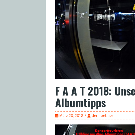
F A A T 2018: Uns
Albumtipps
März 20, 2018
der noebaer