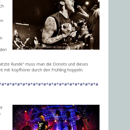
.
ch
en
an
rden
letzte Runde“ muss man die Donots und dieses
ht mit Kopfhörer durch den Frühling hoppeln.
*#*#*#*#*#*#*#*#*#*#*#*#*#*#*#*#*#*#*#
rt
m