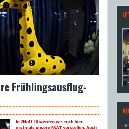
LE
ere Frühlingsausflug-
NE
In 2NuLL18
werden wir euch hier
K
erstmals
unsere FAAT vorstellen. Auch