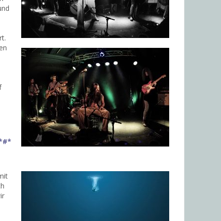
und
t.
den
f
*#*
mit
ch
ir