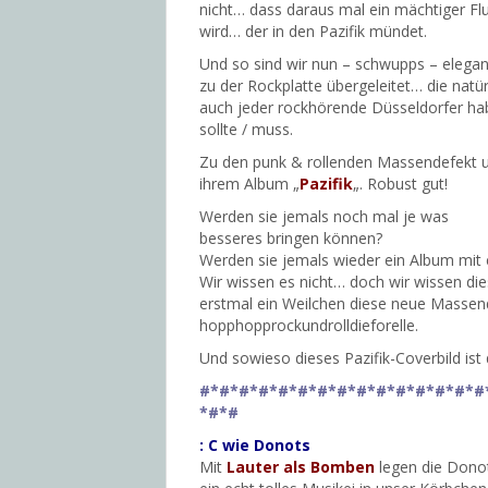
nicht… dass daraus mal ein mächtiger Fl
wird… der in den Pazifik mündet.
Und so sind wir nun – schwupps – elegan
zu der Rockplatte übergeleitet… die natür
auch jeder rockhörende Düsseldorfer h
sollte / muss.
Zu den punk & rollenden Massendefekt 
ihrem Album „
Pazifik
„. Robust gut!
Werden sie jemals noch mal je was
besseres bringen können?
Werden sie jemals wieder ein Album mit 
Wir wissen es nicht… doch wir wissen di
erstmal ein Weilchen diese neue Massend
hopphopprockundrolldieforelle.
Und sowieso dieses Pazifik-Coverbild ist 
#*#*#*#*#*#*#*#*#*#*#*#*#*#*#
*#*#
: C wie Donots
Mit
Lauter als Bomben
legen die Dono