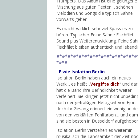
Trumpets. Das Album ist eine gelungene
Mischung aus guten Texten… schönen
Melodien und Songs die typisch Sahne
vorwärts gehen.
Es macht wirklich sehr viel Spass es zu
hören. Typischer Feine Sahne Fischfilet
Sound plus Weiterentwicklung. Feine Sa
Fischfilet bleiben authentisch und lebe
#*#*#*#*#*#*#*#*#*#*#*#*#*#*#
*#*#
: E wie Isolation Berlin
Isolation Berlin haben auch ein neues
Werk… es heißt „
Vergifte dich
“ und dar
hat die Band ihre Befindlichkeit weiter
verfeinert. Sie klingen jetzt nicht unbedin
nach der gefräßigen Heftigkeit von Fjort
doch ihr Gesang erinnert ein wenig an d
von den verklärten Fehlfarben… und dam
sind sie besten in Düsseldorf aufgehoben
Isolation Berlin verstehen es weiterhin
musikalisch die Langsamkeit der Zeit no