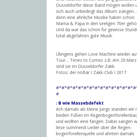
Düsseldorfer diese Band mögen wollen 
sich auch unbedingt das Album zulegen…
denn eine ähnliche Musike haben schon
Mama & Papa in den seeligen 70er gehör
Und da war das schon für gewisse Stun
total abgefahren gute Musik.
Übrigens gehen Love Machine wieder au
Tour… Times to Comes z.B: Am 29.März
sind sie im Düsseldorfer Zakk.
Fotos: der nöBär I Zakk-Club I 2017
#*#*#*#*#*#*#*#*#*#*#*#*#*#*#
#
: B wie Massebdefekt
Ach damals als kleine Jungs standen wir 
beiden Füßen im Regenbogenforellenba
und wollten eine fangen. Dabei sangen w
leise summend Lieder über die Regen-
bogenforellenquelle und ahnten damals