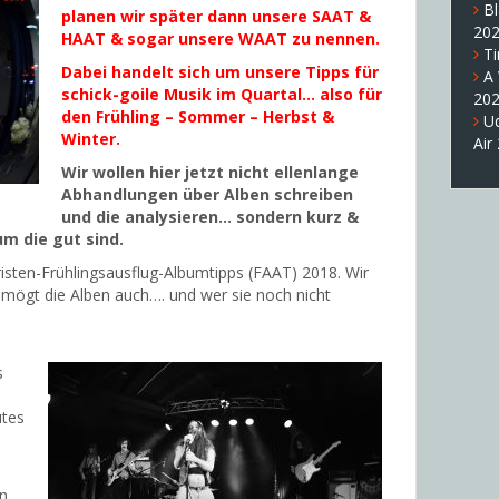
B
planen wir später dann unsere SAAT &
20
HAAT & sogar unsere WAAT zu nennen.
T
Dabei handelt sich um unsere Tipps für
A
schick-goile Musik im Quartal… also für
20
den Frühling – Sommer – Herbst &
U
Winter.
Air
Wir wollen hier jetzt nicht ellenlange
Abhandlungen über Alben schreiben
und die analysieren… sondern kurz &
m die gut sind.
sten-Frühlingsausflug-Albumtipps (FAAT) 2018. Wir
 mögt die Alben auch…. und wer sie noch nicht
s
utes
en