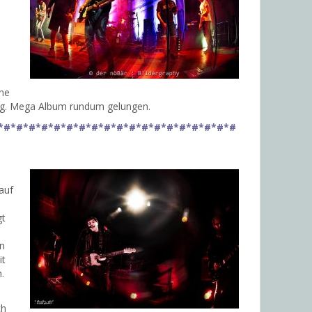
hne
ndig. Mega Album rundum gelungen.
*#*#*#*#*#*#*#*#*#*#*#*#*#*#*#*#*#*#*#
auf
gt
en
it
.
ch