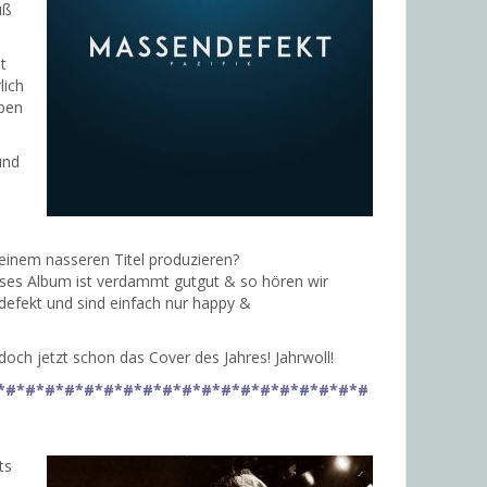
uß
t
lich
aben
und
einem nasseren Titel produzieren?
eses Album ist verdammt gutgut & so hören wir
efekt und sind einfach nur happy &
doch jetzt schon das Cover des Jahres! Jahrwoll!
*#*#*#*#*#*#*#*#*#*#*#*#*#*#*#*#*#*#*#
ts