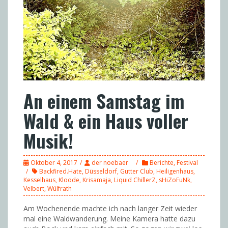
An einem Samstag im
Wald & ein Haus voller
Musik!
Oktober 4, 2017
der noebaer
Berichte
,
Festival
Backfired.Hate
,
Düsseldorf
,
Gutter Club
,
Heiligenhaus
,
Kesselhaus
,
Kloode
,
Krisamaja
,
Liquid ChillerZ
,
sHiZoFuNk
,
Velbert
,
Wülfrath
Am Wochenende machte ich nach langer Zeit wieder
mal eine Waldwanderung. Meine Kamera hatte dazu