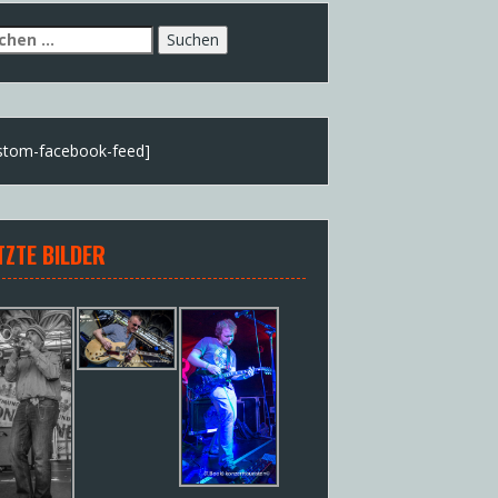
chen
h:
stom-facebook-feed]
TZTE BILDER