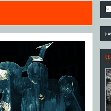
Su
nac
[cu
LE