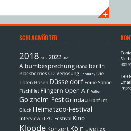
SCHLAGWÖRTER
KON
2018
Tobi
2022
2019
2023
Stett
4059
Albumbesprechung
berlin
Band
Blackberries
CD-Verlosung
Die
Corduroy
Tele
Düsseldorf
Toten Hosen
Feine Sahne
Email
Impr
Flingern Open Air
Fischfilet
Fußball
Golzheim-Fest
Grindau
Hanf im
Heimatzoo-Festival
Glück
Kino
Interview
iTZO-Festival
Kloode
Köln
Konzert
Live
Los