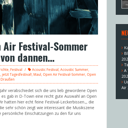
NE
 Air Festival-Sommer
K
e von dannen…
B
20
T
richte
,
Festival
Acoustic Festival
,
Acoustic Summer
,
A
l
,
jetzt Tagesfestival!
,
Maul
,
Open Air Festival-Sommer
,
Open
20
 Draußen
U
Air
Jahr verabschiedet sich die uns lieb gewordene Open
den es gab in D-Town eine recht gute Auswahl an Open
Wir hatten hier echt feine Festival-Leckerbissen.,, die
 die sehr schön zeigt wie interessant die Musikszene
e persönliche Einschätzungen zu den für uns