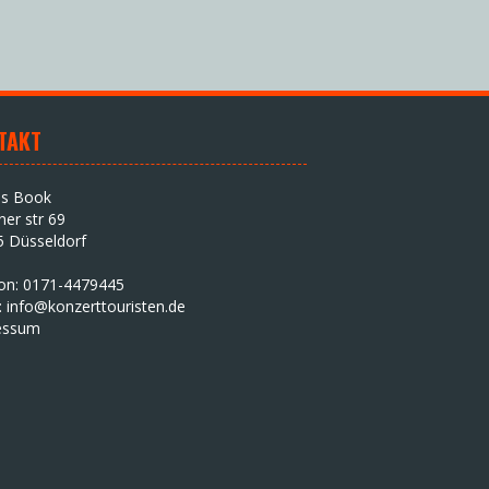
TAKT
as Book
iner str 69
5 Düsseldorf
fon: 0171-4479445
:
info@konzerttouristen.de
essum