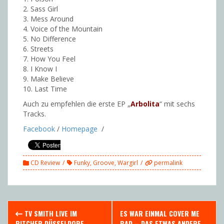
2. Sass Girl
3. Mess Around
4. Voice of the Mountain
5. No Difference
6. Streets
7. How You Feel
8. I Know I
9. Make Believe
10. Last Time
Auch zu empfehlen die
erste EP „
Arbolita
“ mit sechs
Tracks.
Facebook
/
Homepage
/
CD Review
Funky
,
Groove
,
Wargirl
permalink
Post
TV SMITH LIVE IM
ES WAR EINMAL COVER ME
PITCHER DÜSSELDORF
BAD – DAS ETWAS ANDERE