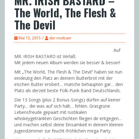
MR. IRISH BASTARD –
The World, The Flesh &
The Devil
Mai 15, 2015
der noebaer
A
uf
MR. IRISH BASTARD ist Verlaß:
Mit jedem neuen Album werden sie besser & besser!
Mit „The World, The Flesh & The Devil“ haben sie nun
eindeutig den Platz an deinem Butterbrot mit der
irischen Butter erobert… manche behaupten gar… den
Platz als derzeit beste Folk-Punk Band Deutschlands.
Die 13 Songs (plus 2 Bonus-Songs) dürfen auf keiner
Party… die was auf sich hält… fehlen. Grasgrüne
Lebensfreude gepaart mit rustikalen
whiskeygetränkten Geschichten fliegen dir entgegen…
und machen selbst deine Einsamkeit in deinem kleinen
Jugendzimmer zur feucht-fröhlichen mega Party.