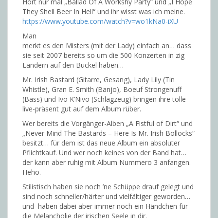
Hört nur mal „Ballad Of A Workshy Party“ und „I Hope
They Shell Beer In Hell“ und ihr wisst was ich meine.
https://www.youtube.com/watch?v=wo1kNa0-iXU
Man
merkt es den Misters (mit der Lady) einfach an… dass
sie seit 2007 bereits so um die 500 Konzerten in zig
Ländern auf den Buckel haben…
Mr. Irish Bastard (Gitarre, Gesang), Lady Lily (Tin
Whistle), Gran E. Smith (Banjo), Boeuf Strongenuff
(Bass) und Ivo K’Nivo (Schlagzeug) bringen ihre tolle
live-präsent gut auf dem Album rüber.
Wer bereits die Vorgänger-Alben „A Fistful of Dirt“ und
„Never Mind The Bastards – Here Is Mr. Irish Bollocks“
besitzt… für dem ist das neue Album ein absoluter
Pflichtkauf. Und wer noch keines von der Band hat…
der kann aber ruhig mit Album Nummero 3 anfangen.
Heho.
Stilistisch haben sie noch ’ne Schüppe drauf gelegt und
sind noch schneller/härter und vielfältiger geworden…
und haben dabei aber immer noch ein Händchen für
die Melancholie der irischen Seele in dir.