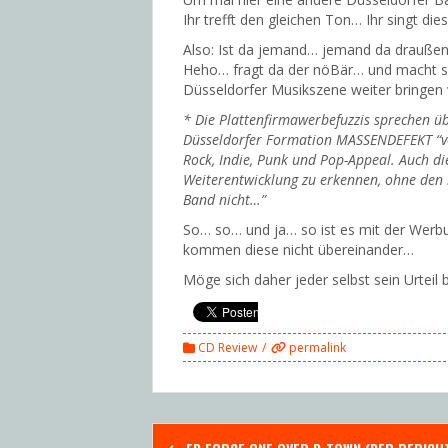
Ihr trefft den gleichen Ton… Ihr singt d
Also: Ist da jemand… jemand da draußen…
Heho… fragt da der nöBär… und macht si
Düsseldorfer Musikszene weiter bringen 
* Die Plattenfirmawerbefuzzis sprechen ü
Düsseldorfer Formation MASSENDEFEKT “vo
Rock, Indie, Punk und Pop-Appeal. Auch die
Weiterentwicklung zu erkennen, ohne den r
Band nicht…”
So… so… und ja… so ist es mit der Wer
kommen diese nicht übereinander…
Möge sich daher jeder selbst sein Urteil 
CD Review
permalink
Post