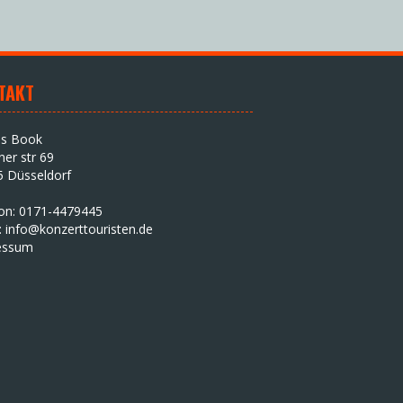
TAKT
as Book
iner str 69
5 Düsseldorf
fon: 0171-4479445
:
info@konzerttouristen.de
essum