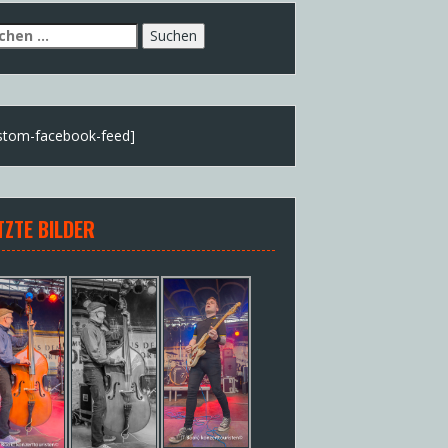
chen
h:
stom-facebook-feed]
TZTE BILDER