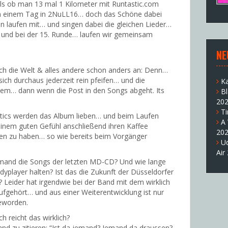
als ob man 13 mal 1 Kilometer mit Runtastic.com
n einem Tag in 2NuLL16… doch das Schöne dabei
en laufen mit… und singen dabei die gleichen Lieder…
n’ und bei der 15. Runde… laufen wir gemeinsam
NE
ich die Welt & alles andere schon anders an: Denn…
h durchaus jederzeit rein pfeifen… und die
K
lem… dann wenn die Post in den Songs abgeht. Its
B
20
T
tics werden das Album lieben… und beim Laufen
A
inem guten Gefühl anschließend ihren Kaffee
20
ten zu haben… so wie bereits beim Vorgänger
U
Air
jemand die Songs der letzten MD-CD? Und wie lange
yplayer halten? Ist das die Zukunft der Düsseldorfer
 Leider hat irgendwie bei der Band mit dem wirklich
ufgehört… und aus einer Weiterentwicklung ist nur
worden.
h reicht das wirklich?
nd zu zitieren: “Ist da jemand? Jemand da draussen?