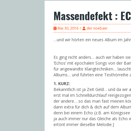
Massendefekt : E
Mai 30, 2016
der noebaer
…und wir hörten ein neues Album im Ja
Es ging nicht anders… auch wir haben si
‘Echos’ mit epochalen Songs von der Ba
für angewandte Klangtechniken… lausch
Albums… und führten eine Testhörreihe a
1.
KURZ:
Bekanntlich ist ja Zeit Geld… und da wi
erst mal
im Schnelldurchlauf
reingezogen
der andere… so das man fast meinen könn
dann extra für dich & dich auf dem Album
denn bei einem Echo (z.B. am Königssee
ja auch immer nur das Gleiche als Echo w
ertönt immer dieselbe Melodie.]