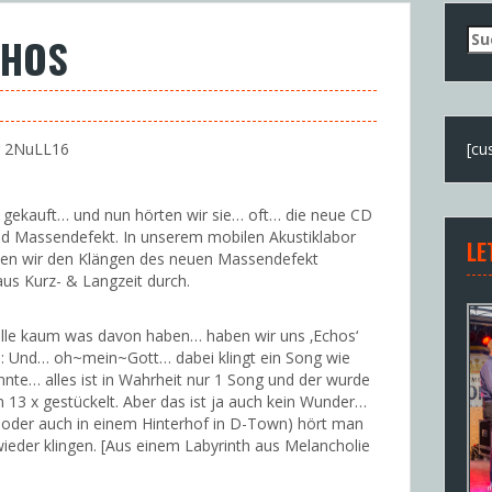
Su
CHOS
nac
hr 2NuLL16
[cu
e gekauft… und nun hörten wir sie… oft… die neue CD
nd Massendefekt. In unserem mobilen Akustiklabor
LE
ten wir den Klängen des neuen Massendefekt
us Kurz- & Langzeit durch.
r alle kaum was davon haben… haben wir uns ‚Echos‘
: Und… oh~mein~Gott… dabei klingt ein Song wie
te… alles ist in Wahrheit nur 1 Song und der wurde
 13 x gestückelt. Aber das ist ja auch kein Wunder…
 oder auch in einem Hinterhof in D-Town) hört man
ieder klingen. [Aus einem Labyrinth aus Melancholie