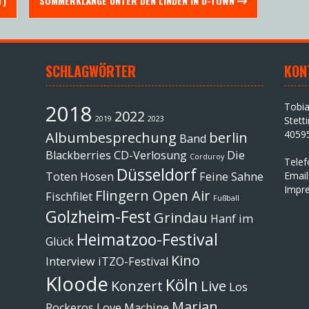
T)
SOMMERKLÄNGE UNTER DEN LINDEN IN D-TOWN
SCHLAGWÖRTER
KON
2018
Tobi
2022
2019
2023
Stett
4059
Albumbesprechung
berlin
Band
Blackberries
CD-Verlosung
Die
Corduroy
Tele
Düsseldorf
Toten Hosen
Feine Sahne
Email
Impr
Flingern Open Air
Fischfilet
Fußball
Golzheim-Fest
Grindau
Hanf im
Heimatzoo-Festival
Glück
Kino
Interview
iTZO-Festival
Kloode
Köln
Konzert
Live
Los
Marian
Rockeros
Love Machine