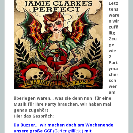
Letz
tens
ware
n wir
zufä
llig
Zeu
ge
wie
2
Part
yma
cher
sch
wer
am
überlegen waren… was sie denn nun für eine
Musik für ihre Party brauchen. Wir haben mal
genau zugehört.
Hier das Gespräch:
Du Buzzer… wir machen doch am Wochenende
unsere große GGF
(Gartengrillfete)
mit