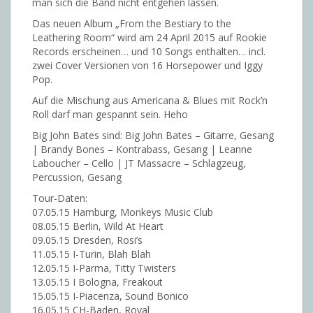
man sich die Band nicht entgehen lassen.
Das neuen Album „From the Bestiary to the
Leathering Room“ wird am 24 April 2015 auf Rookie
Records erscheinen… und 10 Songs enthalten… incl.
zwei Cover Versionen von 16 Horsepower und Iggy
Pop.
Auf die Mischung aus Americana & Blues mit Rock’n
Roll darf man gespannt sein. Heho
Big John Bates sind: Big John Bates – Gitarre, Gesang
| Brandy Bones – Kontrabass, Gesang | Leanne
Laboucher – Cello | JT Massacre – Schlagzeug,
Percussion, Gesang
Tour-Daten:
07.05.15 Hamburg, Monkeys Music Club
08.05.15 Berlin, Wild At Heart
09.05.15 Dresden, Rosi’s
11.05.15 I-Turin, Blah Blah
12.05.15 I-Parma, Titty Twisters
13.05.15 I Bologna, Freakout
15.05.15 I-Piacenza, Sound Bonico
16.05.15 CH-Baden, Royal