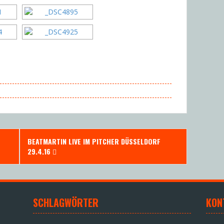
BEATMARTIN LIVE IM PITCHER DÜSSELDORF
29.4.16
SCHLAGWÖRTER
KON