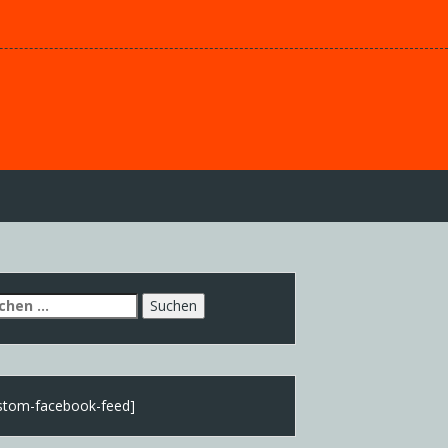
chen
h:
stom-facebook-feed]