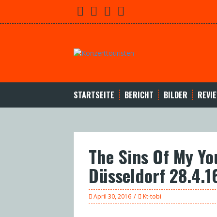
Skip
Facebook
Youtube
Twitter
Instagram
to
content
STARTSEITE
BERICHT
BILDER
REVI
The Sins Of My Yo
Düsseldorf 28.4.1
April 30, 2016
Kt-tobi