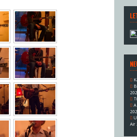
LE
NE
K
B
20
T
A
20
U
Air