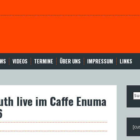
EWS
VIDEOS
TERMINE
ÜBER UNS
IMPRESSUM
LINKS
Su
uth live im Caffe Enuma
nac
6
[cu