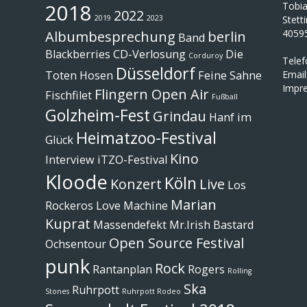
2018
Tobi
2022
2019
2023
Stett
4059
Albumbesprechung
berlin
Band
Blackberries
CD-Verlosung
Die
Corduroy
Tele
Düsseldorf
Toten Hosen
Feine Sahne
Email
Impr
Flingern Open Air
Fischfilet
Fußball
Golzheim-Fest
Grindau
Hanf im
Heimatzoo-Festival
Glück
Kino
Interview
iTZO-Festival
Kloode
Köln
Konzert
Live
Los
Marian
Rockeros
Love Machine
Kuprat
Massendefekt
Mr.Irish Bastard
Open Source Festival
Ochsentour
punk
Rock
Rantanplan
Rogers
Rolling
Ska
Ruhrpott
Stones
Ruhrpott Rodeo