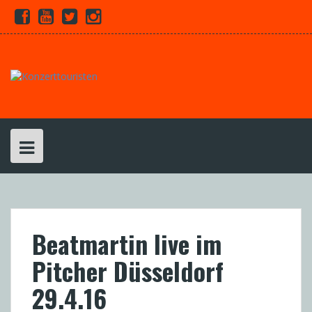
Skip
Facebook
Youtube
Twitter
Instagram
to
content
Beatmartin live im
Pitcher Düsseldorf
29.4.16