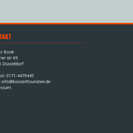
TAKT
as Book
iner str 69
5 Düsseldorf
fon: 0171-4479445
:
info@konzerttouristen.de
essum