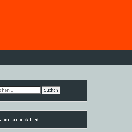
chen
h:
stom-facebook-feed]