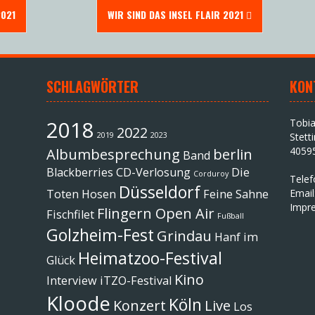
2021
WIR SIND DAS INSEL FLAIR 2021
SCHLAGWÖRTER
KON
2018
Tobi
2022
2019
2023
Stett
4059
Albumbesprechung
berlin
Band
Blackberries
CD-Verlosung
Die
Corduroy
Tele
Düsseldorf
Toten Hosen
Feine Sahne
Email
Impr
Flingern Open Air
Fischfilet
Fußball
Golzheim-Fest
Grindau
Hanf im
Heimatzoo-Festival
Glück
Kino
Interview
iTZO-Festival
Kloode
Köln
Konzert
Live
Los