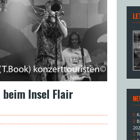
LE
beim Insel Flair
NE
K
B
20
T