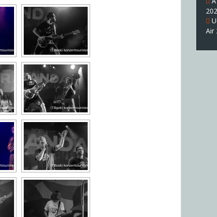
A
20
U
Air