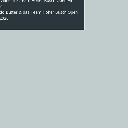
 Wilhelm Scream Hoher Busch Open Air
26
do Butter & das Team Hoher Busch Open
 2026