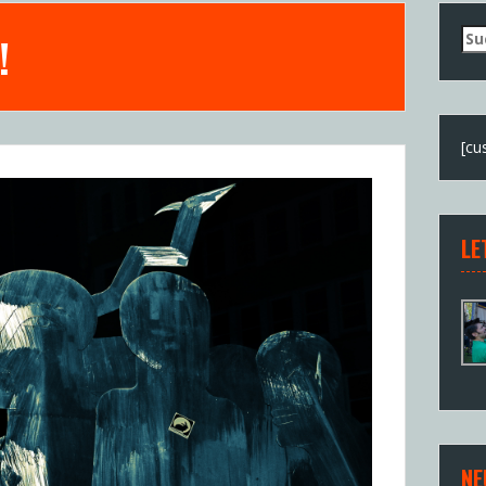
Su
!
nac
[cu
LE
NE