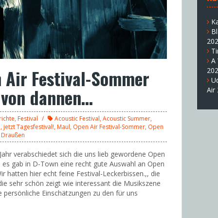
K
B
20
T
A
 Air Festival-Sommer
20
U
e von dannen…
Air
richte
,
Festival
Acoustic Festival
,
Acoustic Summer
,
l
,
jetzt Tagesfestival!
,
Maul
,
Open Air Festival-Sommer
,
Open
 Draußen
Jahr verabschiedet sich die uns lieb gewordene Open
den es gab in D-Town eine recht gute Auswahl an Open
Wir hatten hier echt feine Festival-Leckerbissen.,, die
 die sehr schön zeigt wie interessant die Musikszene
e persönliche Einschätzungen zu den für uns