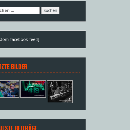
chen
h:
stom-facebook-feed]
TZTE BILDER
UESTE BEITRÄGE