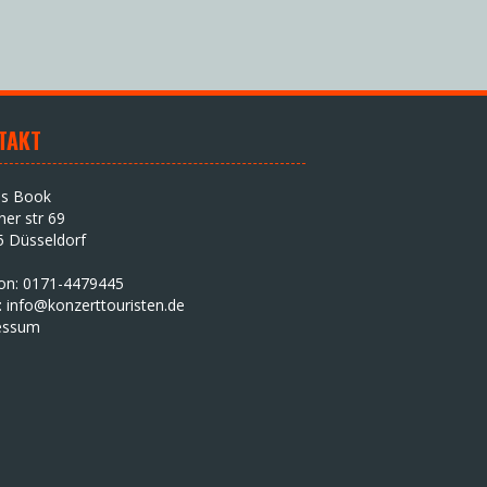
TAKT
as Book
iner str 69
5 Düsseldorf
fon: 0171-4479445
:
info@konzerttouristen.de
essum