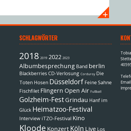
SCHLAGWÖRTER
KON
2018
Tobi
2022
2019
2023
Stett
4059
Albumbesprechung
berlin
Band
Blackberries
CD-Verlosung
Die
Corduroy
Tele
Düsseldorf
Toten Hosen
Feine Sahne
Email
Impr
Flingern Open Air
Fischfilet
Fußball
Golzheim-Fest
Grindau
Hanf im
Heimatzoo-Festival
Glück
Kino
Interview
iTZO-Festival
Kloode
Köln
Konzert
Live
Los