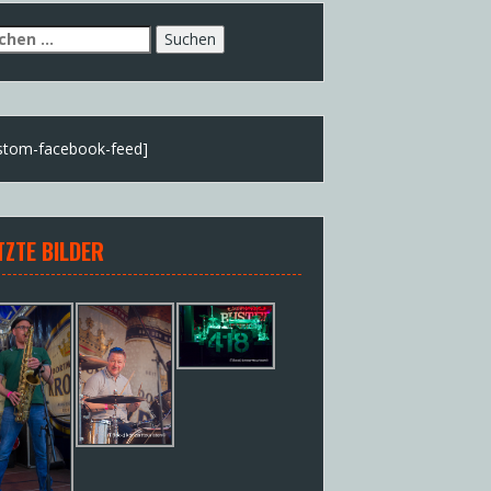
chen
h:
stom-facebook-feed]
TZTE BILDER