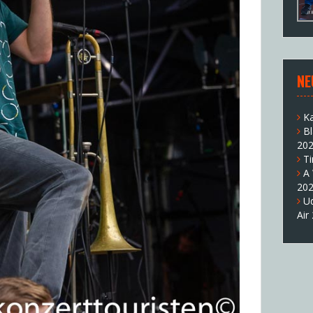
NE
K
B
20
T
A
20
U
Air