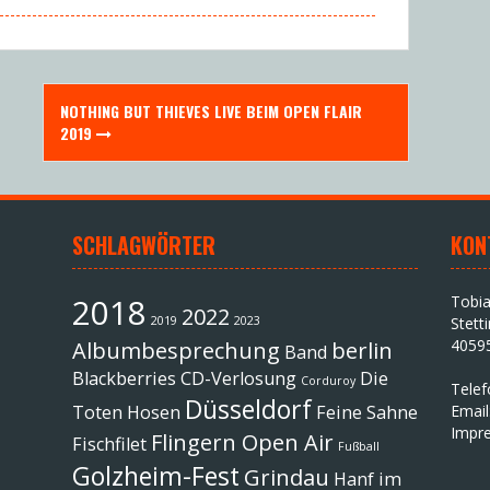
NOTHING BUT THIEVES LIVE BEIM OPEN FLAIR
2019
SCHLAGWÖRTER
KON
2018
Tobi
2022
2019
2023
Stett
4059
Albumbesprechung
berlin
Band
Blackberries
CD-Verlosung
Die
Corduroy
Tele
Düsseldorf
Toten Hosen
Feine Sahne
Email
Impr
Flingern Open Air
Fischfilet
Fußball
Golzheim-Fest
Grindau
Hanf im