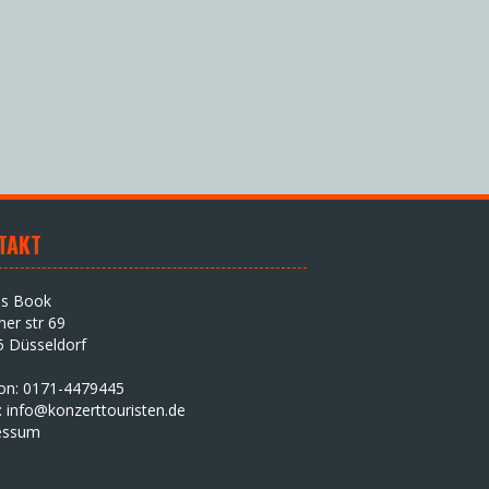
TAKT
as Book
iner str 69
5 Düsseldorf
fon: 0171-4479445
:
info@konzerttouristen.de
essum