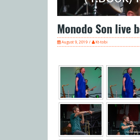
Monodo Son live b
August 9, 2019
Kt-tobi