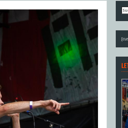
Su
nac
[cu
LE