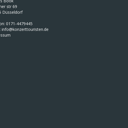
as Book
iner str 69
5 Düsseldorf
fon: 0171-4479445
:
info@konzerttouristen.de
essum