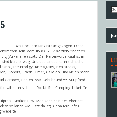
Su
nac
15
[cu
Das Rock am Ring ist Umgezogen. Diese
 angekommen sein. Vom
05.07. – 07.07.2015
findet es
ig (Vulkaneifel) statt. Der Kartenvorverkauf ist im
LE
en sind bereits weg. Und das Lineup kann sich sehen
lipknot, the Prodigy, Rise Agains, Beatsteaks,
gion, Donots, Frank Turner, Callejon, und vielen mehr.
ge inl Campen, Parken, VVK Gebühr und 5€ Müllpfand.
en will kann sich das Rock’n’Roll Camping Ticket für
Aufpreis- Marken usw. Man kann sein bestehendes
dest so lange wie Platz da ist). Genauere Infos
g Website.