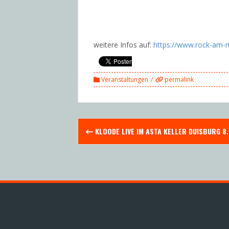
weitere Infos auf:
https://www.rock-am-r
Veranstaltungen
permalink
Post
KLOODE LIVE IM ASTA KELLER DUISBURG 8.
navigation