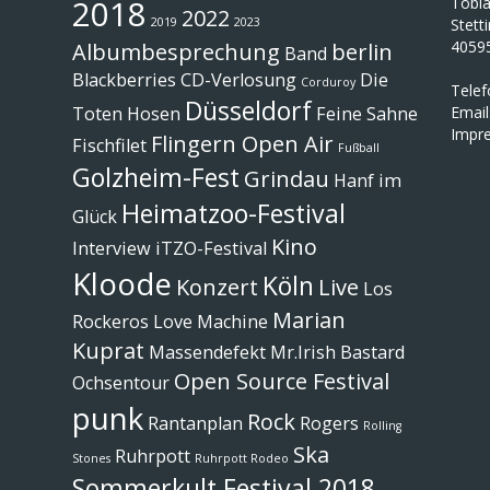
2018
Tobi
2022
2019
2023
Stett
4059
Albumbesprechung
berlin
Band
Blackberries
CD-Verlosung
Die
Corduroy
Tele
Düsseldorf
Toten Hosen
Feine Sahne
Email
Impr
Flingern Open Air
Fischfilet
Fußball
Golzheim-Fest
Grindau
Hanf im
Heimatzoo-Festival
Glück
Kino
Interview
iTZO-Festival
Kloode
Köln
Konzert
Live
Los
Marian
Rockeros
Love Machine
Kuprat
Massendefekt
Mr.Irish Bastard
Open Source Festival
Ochsentour
punk
Rock
Rantanplan
Rogers
Rolling
Ska
Ruhrpott
Stones
Ruhrpott Rodeo
Sommerkult Festival 2018