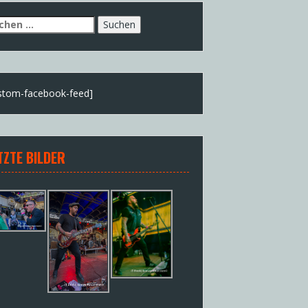
chen
h:
stom-facebook-feed]
TZTE BILDER