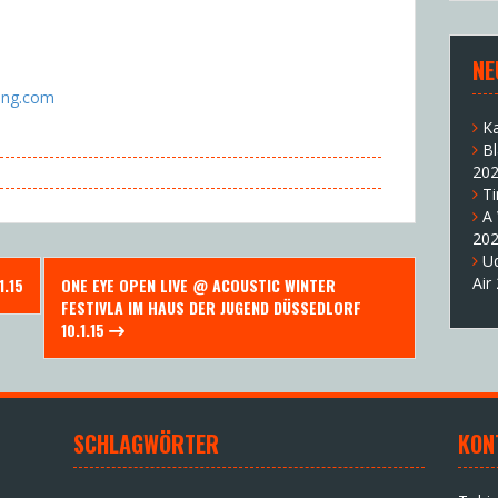
NE
ing.com
K
B
20
T
A
20
U
Air
1.15
ONE EYE OPEN LIVE @ ACOUSTIC WINTER
FESTIVLA IM HAUS DER JUGEND DÜSSEDLORF
10.1.15
SCHLAGWÖRTER
KON