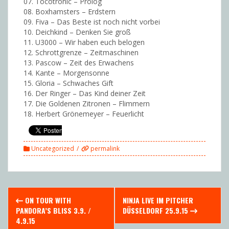
07. Tocotronic – Prolog
08. Boxhamsters – Erdstern
09. Fiva – Das Beste ist noch nicht vorbei
10. Deichkind – Denken Sie groß
11. U3000 – Wir haben euch belogen
12. Schrottgrenze – Zeitmaschinen
13. Pascow – Zeit des Erwachens
14. Kante – Morgensonne
15. Gloria – Schwaches Gift
16. Der Ringer – Das Kind deiner Zeit
17. Die Goldenen Zitronen – Flimmern
18. Herbert Grönemeyer – Feuerlicht
Uncategorized
permalink
Post
ON TOUR WITH
NINJA LIVE IM PITCHER
navigation
PANDORA’S BLISS 3.9. /
DÜSSELDORF 25.9.15
4.9.15