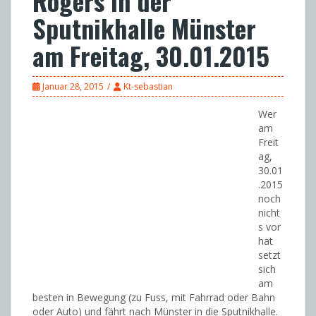
Rogers in der
Sputnikhalle Münster
am Freitag, 30.01.2015
Januar 28, 2015
Kt-sebastian
Wer
am
Freit
ag,
30.01
.2015
noch
nicht
s vor
hat
setzt
sich
am
besten in Bewegung (zu Fuss, mit Fahrrad oder Bahn
oder Auto) und fährt nach Münster in die Sputnikhalle.