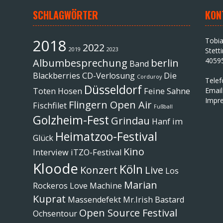
SCHLAGWÖRTER
KON
2018
Tobi
2022
2019
2023
Stett
4059
Albumbesprechung
berlin
Band
Blackberries
CD-Verlosung
Die
Corduroy
Tele
Düsseldorf
Toten Hosen
Feine Sahne
Email
Impr
Flingern Open Air
Fischfilet
Fußball
Golzheim-Fest
Grindau
Hanf im
Heimatzoo-Festival
Glück
Kino
Interview
iTZO-Festival
Kloode
Köln
Konzert
Live
Los
Marian
Rockeros
Love Machine
Kuprat
Massendefekt
Mr.Irish Bastard
Open Source Festival
Ochsentour