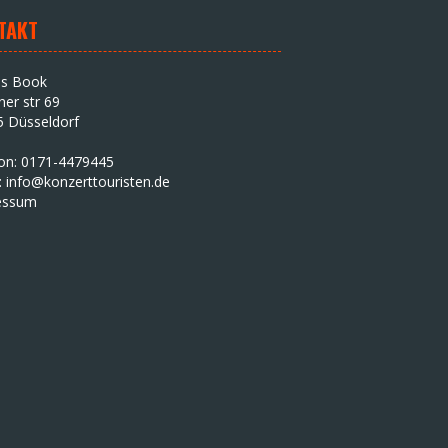
TAKT
as Book
iner str 69
5 Düsseldorf
fon: 0171-4479445
:
info@konzerttouristen.de
essum