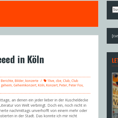
Su
nac
[cu
eeed in Köln
LE
Berichte
,
Bilder
,
konzerte
1live
,
cbe
,
Club
,
Club
,
geheim
,
Geheimkonzert
,
Köln
,
Konzert
,
Peter
,
Peter Fox
,
ttage, an denen ein jeder lieber in der Kuscheldecke
eratur von Welt verbringt. Doch ein, noch nicht in
herte nachmittags unverhofft von einem mehr oder
ierten in der Stadt. Das konnte ich mir nicht