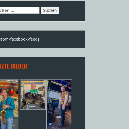
chen
h:
stom-facebook-feed]
TZTE BILDER