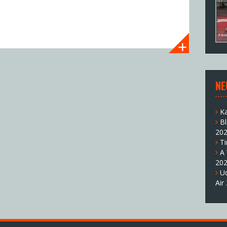
NE
K
B
20
T
A
20
U
Air