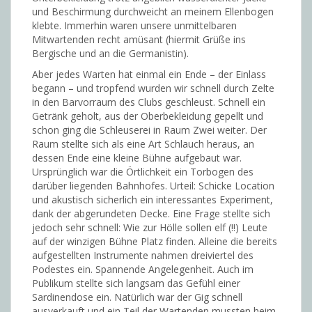
und Beschirmung durchweicht an meinem Ellenbogen
klebte. Immerhin waren unsere unmittelbaren
Mitwartenden recht amüsant (hiermit Grüße ins
Bergische und an die Germanistin).
Aber jedes Warten hat einmal ein Ende – der Einlass
begann – und tropfend wurden wir schnell durch Zelte
in den Barvorraum des Clubs geschleust. Schnell ein
Getränk geholt, aus der Oberbekleidung gepellt und
schon ging die Schleuserei in Raum Zwei weiter. Der
Raum stellte sich als eine Art Schlauch heraus, an
dessen Ende eine kleine Bühne aufgebaut war.
Ursprünglich war die Örtlichkeit ein Torbogen des
darüber liegenden Bahnhofes. Urteil: Schicke Location
und akustisch sicherlich ein interessantes Experiment,
dank der abgerundeten Decke. Eine Frage stellte sich
jedoch sehr schnell: Wie zur Hölle sollen elf (!!) Leute
auf der winzigen Bühne Platz finden. Alleine die bereits
aufgestellten Instrumente nahmen dreiviertel des
Podestes ein. Spannende Angelegenheit. Auch im
Publikum stellte sich langsam das Gefühl einer
Sardinendose ein. Natürlich war der Gig schnell
ausverkauft und ein Teil der Wartenden mussten heim