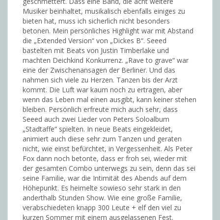
geschmettert. Dass eine Band, die acht weitere
Musiker beinhaltet, musikalisch ebenfalls einiges zu
bieten hat, muss ich sicherlich nicht besonders
betonen. Mein persönliches Highlight war mit Abstand
die „Extended Version“ von „Dickes B“. Seeed
bastelten mit Beats von Justin Timberlake und
machten Deichkind Konkurrenz. „Rave to grave“ war
eine der Zwischenansagen der Berliner. Und das
nahmen sich viele zu Herzen. Tanzen bis der Arzt
kommt. Die Luft war kaum noch zu ertragen, aber
wenn das Leben mal einen ausgibt, kann keiner stehen
bleiben. Persönlich erfreute mich auch sehr, dass
Seeed auch zwei Lieder von Peters Soloalbum
„Stadtaffe“ spielten. In neue Beats eingekleidet,
animiert auch diese sehr zum Tanzen und geraten
nicht, wie einst befürchtet, in Vergessenheit. Als Peter
Fox dann noch betonte, dass er froh sei, wieder mit
der gesamten Combo unterwegs zu sein, denn das sei
seine Familie, war die Intimität des Abends auf dem
Höhepunkt. Es heimelte sowieso sehr stark in den
anderthalb Stunden Show. Wie eine große Familie,
verabschiedeten knapp 300 Leute + elf den viel zu
kurzen Sommer mit einem ausgelassenen Fest.