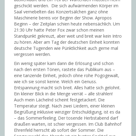
geschickt werden. Die sich aufwärmenden Körper im
Saal vernebelten das Konzertsälchen ganz ohne
Maschinerie bereis vor Beginn der Show. Apropos
Beginn – der Zeitplan schien heute nebensächlich. Um
21:30 Uhr hatte Peter Fox zwar schon meinen
Standpunkt gekreuzt, aber weit und breit war kein Intro
zu hören. Aber am Tag der deutschen Einheit konnten
deutsche Tugenden wie Pünktlichkeit auch gerne mal
vergessen werden.
Ein wenig später kam dann die Erlösung und schon
nach den ersten Tönen, rastete das Publikum aus –
eine tanzende Einheit, jedoch ohne rohe Pogogewalt,
wie ich sie sonst kenne. Welch ein Genuss.
Entspannung macht sich breit. Alles hatte sich gelohnt.
Ein kleiner Blick in die Menge verrät – alle strahlen!
Auch mein Lächelnd scheint festgetackert. Die
Temperatur steigt. Nach zwei Liedern, einer kleinen
Begrüßung inklusive winziger Entschuldigung, ist es da
– das Sommerfeeling. Der tosende Herbstabend darf
draußen warten, ist schier vergessen. Im Club Bahnhof
Ehrenfeld herrscht ab sofort der Sommer. Die