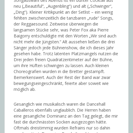
Songauswahl des Abends ist ein bunter Cocktail aus
neu („Beautiful“, „Augenbling“) und alt („Schwinger“,
„Ding“). Kleiner Kritikpunkt an der Setlist – ein wenig
fehlten zwischenzeitlich die tanzbaren „rude“ Songs,
der Reggaesound. Zeitweise überwiegen die
langsamen Stücke sehr, was Peter Fox aka Pierre
Baigorry entschuldigte mit den Worten „Wir sind auch
nicht mehr die Jüngsten.“ Alt aussehen ließen die drei
Sänger jedoch jede Bühnenshow, die ich dieses Jahr
gesehen habe. Trotz latenten Platzmangels nutzen die
Drei jeden freien Quadratzentimeter auf der Bühne,
um ihre Hüften schwingen zu lassen. Auch kleinen
Choreografien wurden in die Bretter gestampft.
Bemerkenswert. Auch der Rest der Band war zwar
bewegungseingeschränkt, feierte aber soweit wie
möglich ab.
Gesanglich wie musikalisch waren die Dancehall
Caballeros ebenfalls unglaublich. Die Herren haben
eine gesangliche Dominanz an den Tag gelegt, die mir
fast die durchnässten Socken ausgezogen hätte.
Oftmals dreistimmig wurden Refrains nur so dahin