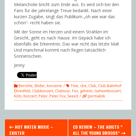
Melancholie bricht zum Ende aus. Es wird sich bei den
Fans für die jahrelange Treue bedankt. Nach einer
kurzen Zugabe, singt das Publikum „oh wie war das
schön“- recht haben sie.
Mit der Sonne im Herzen und einem Strahlen im
Gesicht, geht es nach Hause. Im Gepäck habe ich
ebenfalls die Erkenntnis: Das war nicht das letzte Mal!
Und manchmal kommt nach Regen tatsächlich
Sonnenschein.
Jenny
Berichte
,
Bilder
,
konzerte
1live
,
cbe
,
Club
,
Club Bahnhof
Ehrenfeld
,
Clubkonzert
,
Clubtour
,
Fox
,
geheim
,
Geheimkonzert
,
Köln
,
Konzert
,
Peter
,
Peter Fox
,
Seeed
permalink
Post
HOT WATER MUSIC –
CD REVIEW – THE ADICTS “
EXISTER
ALL THE YOUNG DROODS“