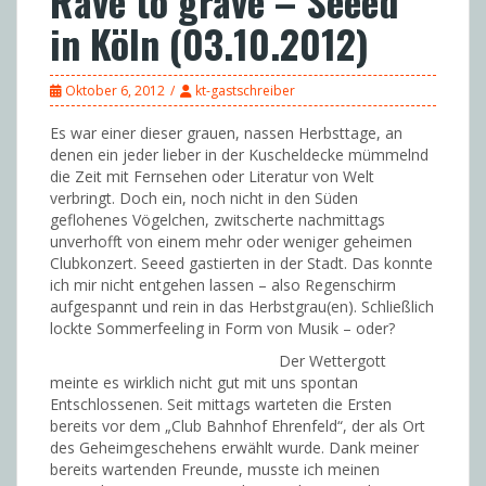
Rave to grave – Seeed
in Köln (03.10.2012)
Oktober 6, 2012
kt-gastschreiber
Es war einer dieser grauen, nassen Herbsttage, an
denen ein jeder lieber in der Kuscheldecke mümmelnd
die Zeit mit Fernsehen oder Literatur von Welt
verbringt. Doch ein, noch nicht in den Süden
geflohenes Vögelchen, zwitscherte nachmittags
unverhofft von einem mehr oder weniger geheimen
Clubkonzert. Seeed gastierten in der Stadt. Das konnte
ich mir nicht entgehen lassen – also Regenschirm
aufgespannt und rein in das Herbstgrau(en). Schließlich
lockte Sommerfeeling in Form von Musik – oder?
Der Wettergott
meinte es wirklich nicht gut mit uns spontan
Entschlossenen. Seit mittags warteten die Ersten
bereits vor dem „Club Bahnhof Ehrenfeld“, der als Ort
des Geheimgeschehens erwählt wurde. Dank meiner
bereits wartenden Freunde, musste ich meinen