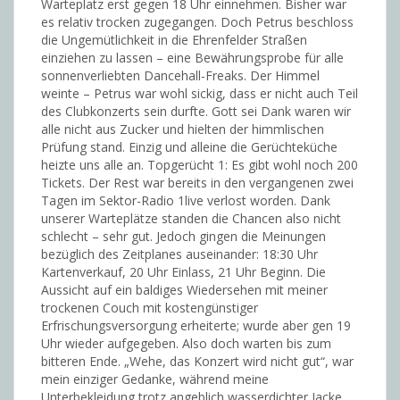
Warteplatz erst gegen 18 Uhr einnehmen. Bisher war
es relativ trocken zugegangen. Doch Petrus beschloss
die Ungemütlichkeit in die Ehrenfelder Straßen
einziehen zu lassen – eine Bewährungsprobe für alle
sonnenverliebten Dancehall-Freaks. Der Himmel
weinte – Petrus war wohl sickig, dass er nicht auch Teil
des Clubkonzerts sein durfte. Gott sei Dank waren wir
alle nicht aus Zucker und hielten der himmlischen
Prüfung stand. Einzig und alleine die Gerüchteküche
heizte uns alle an. Topgerücht 1: Es gibt wohl noch 200
Tickets. Der Rest war bereits in den vergangenen zwei
Tagen im Sektor-Radio 1live verlost worden. Dank
unserer Warteplätze standen die Chancen also nicht
schlecht – sehr gut. Jedoch gingen die Meinungen
bezüglich des Zeitplanes auseinander: 18:30 Uhr
Kartenverkauf, 20 Uhr Einlass, 21 Uhr Beginn. Die
Aussicht auf ein baldiges Wiedersehen mit meiner
trockenen Couch mit kostengünstiger
Erfrischungsversorgung erheiterte; wurde aber gen 19
Uhr wieder aufgegeben. Also doch warten bis zum
bitteren Ende. „Wehe, das Konzert wird nicht gut“, war
mein einziger Gedanke, während meine
Unterbekleidung trotz angeblich wasserdichter Jacke