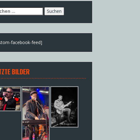
chen
h:
stom-facebook-feed]
TZTE BILDER