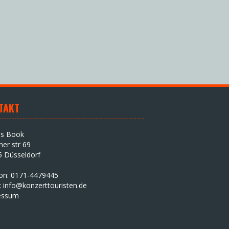
TAKT
as Book
iner str 69
5 Düsseldorf
fon: 0171-4479445
:
info@konzerttouristen.de
essum