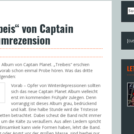
Su
nac
ibeis“ von Captain
umrezension
[cu
Album von Captain Planet. „Treibeis“ erschien
LE
 vorab schon einmal Probe hören. Was das dritte
olgenden:
Vorab – Opfer von Winterdepressionen sollten
sich das neue Captain Planet Album vielleicht
erst im kommenden Frühjahr zulegen. Denn
vorrangig ist dieses Album grau, bedrückend
und kalt. Eine halbe Stunde wird die Tristesse
acetten betrachtet. Dabei scheut die Band nicht immer
um die Kälte zu veräußern. Aus allen Liedern spricht
 Einsamkeit kann viele Formen haben, lehrt die Band.
 oder Angst vor der großen Masse, sind hierbei nur