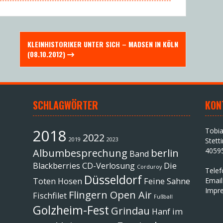
KLEINHISTORIKER UNTER SICH – MADSEN IN KÖLN
(08.10.2012)
SCHLAGWÖRTER
KON
2018
Tobi
2022
2019
2023
Stett
4059
Albumbesprechung
berlin
Band
Blackberries
CD-Verlosung
Die
Corduroy
Tele
Düsseldorf
Toten Hosen
Feine Sahne
Email
Impr
Flingern Open Air
Fischfilet
Fußball
Golzheim-Fest
Grindau
Hanf im