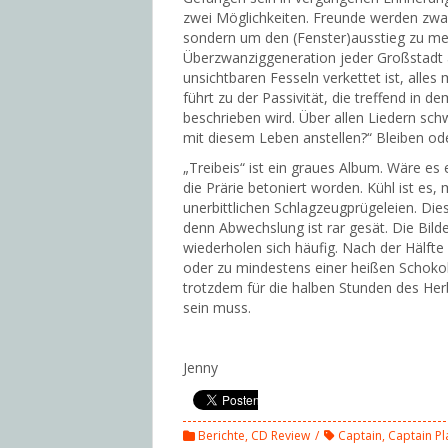
zwei Möglichkeiten. Freunde werden zwar
sondern um den (Fenster)ausstieg zu meist
Überzwanziggeneration jeder Großstadt a
unsichtbaren Fesseln verkettet ist, all
führt zu der Passivität, die treffend in d
beschrieben wird. Über allen Liedern sch
mit diesem Leben anstellen?“ Bleiben o
„Treibeis“ ist ein graues Album. Wäre es
die Prärie betoniert worden. Kühl ist es, 
unerbittlichen Schlagzeugprügeleien. Die
denn Abwechslung ist rar gesät. Die Bild
wiederholen sich häufig. Nach der Hälf
oder zu mindestens einer heißen Schokol
trotzdem für die halben Stunden des Her
sein muss.
Jenny
Berichte
,
CD Review
Captain
,
Captain Pl