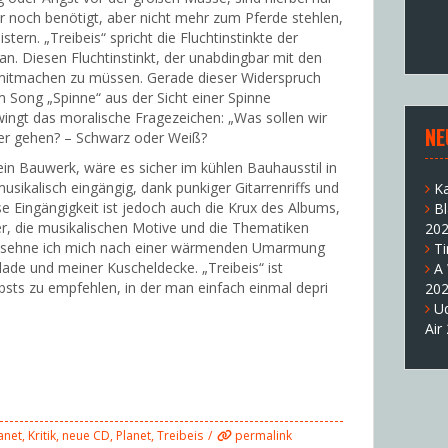
 noch benötigt, aber nicht mehr zum Pferde stehlen,
ern. „Treibeis“ spricht die Fluchtinstinkte der
n. Diesen Fluchtinstinkt, der unabdingbar mit den
es mitmachen zu müssen. Gerade dieser Widerspruch
em Song „Spinne“ aus der Sicht einer Spinne
wingt das moralische Fragezeichen: „Was sollen wir
NE
der gehen? – Schwarz oder Weiß?
 ein Bauwerk, wäre es sicher im kühlen Bauhausstil in
musikalisch eingängig, dank punkiger Gitarrenriffs und
K
se Eingängigkeit ist jedoch auch die Krux des Albums,
B
er, die musikalischen Motive und die Thematiken
20
te sehne ich mich nach einer wärmenden Umarmung
T
ade und meiner Kuscheldecke. „Treibeis“ ist
A
bsts zu empfehlen, in der man einfach einmal depri
20
U
Air
anet
,
Kritik
,
neue CD
,
Planet
,
Treibeis
permalink