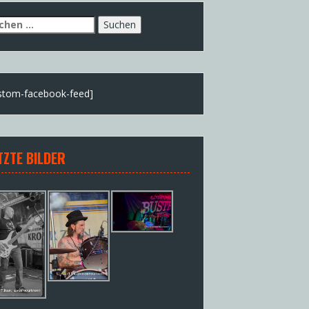
chen
h:
stom-facebook-feed]
TZTE BILDER