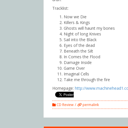
Tracklist:
Now we Die
Killers & Kings
Ghosts will haunt my bones
Night of long Knives
Sail into the Black
Eyes of the dead
Beneath the Silt
In Comes the Flood
Damage Inside
Game Over
Imaginal Cells
Take me through the fire
Homepage:
http://www.machinehead1.c
CD Review
permalink