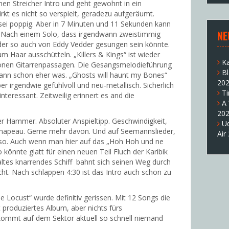
en Streicher Intro und geht gewohnt in ein
irkt es nicht so verspielt, geradezu aufgeräumt.
sei poppig. Aber in 7 Minuten und 11 Sekunden kann
NE
h. Nach einem Solo, dass irgendwann zweistimmig
l, der so auch von Eddy Vedder gesungen sein könnte.
 Haar ausschütteln. „Killers & Kings“ ist wieder
K
hönen Gitarrenpassagen. Die Gesangsmelodieführung
B
kann schon eher was. „Ghosts will haunt my Bones“
20
r irgendwie gefühlvoll und neu-metallisch. Sicherlich
T
teressant. Zeitweilig erinnert es and die
A
20
der Hammer. Absoluter Anspieltipp. Geschwindigkeit,
U
 Chapeau. Gerne mehr davon. Und auf Seemannslieder,
Air
wieso. Auch wenn man hier auf das „Hoh Hoh und ne
könnte glatt für einen neuen Teil Fluch der Karibik
n altes knarrendes Schiff bahnt sich seinen Weg durch
ht. Nach schlappen 4:30 ist das Intro auch schon zu
e Locust“ wurde definitiv gerissen. Mit 12 Songs die
 produziertes Album, aber nichts fürs
ommt auf dem Sektor aktuell so schnell niemand