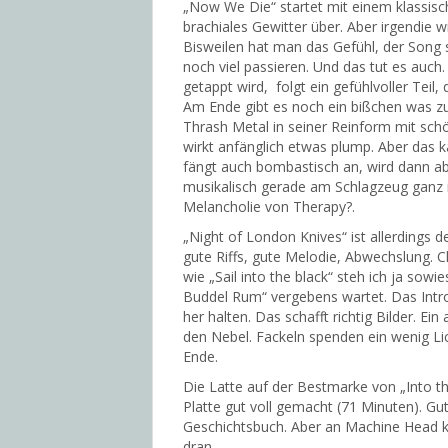
„Now We Die“ startet mit einem klassisch
brachiales Gewitter über. Aber irgendie w
Bisweilen hat man das Gefühl, der Song 
noch viel passieren. Und das tut es auc
getappt wird, folgt ein gefühlvoller Tei
Am Ende gibt es noch ein bißchen was zum
Thrash Metal in seiner Reinform mit sc
wirkt anfänglich etwas plump. Aber das 
fängt auch bombastisch an, wird dann abe
musikalisch gerade am Schlagzeug ganz in
Melancholie von Therapy?.
„Night of London Knives“ ist allerdings 
gute Riffs, gute Melodie, Abwechslung.
wie „Sail into the black“ steh ich ja so
Buddel Rum“ vergebens wartet. Das Intro 
her halten. Das schafft richtig Bilder. Ei
den Nebel. Fackeln spenden ein wenig Lic
Ende.
Die Latte auf der Bestmarke von „Into th
Platte gut voll gemacht (71 Minuten). Gut
Geschichtsbuch. Aber an Machine Head k
dran.