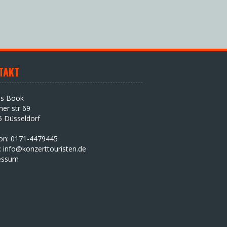
TAKT
as Book
iner str 69
5 Düsseldorf
fon: 0171-4479445
:
info@konzerttouristen.de
essum