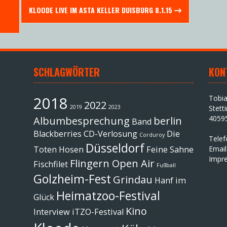
KLOODE LIVE IM ASTA KELLER DUISBURG 8.1.15
SCHLAGWÖRTER
KON
2018
Tobi
2022
2019
2023
Stett
4059
Albumbesprechung
berlin
Band
Blackberries
CD-Verlosung
Die
Corduroy
Tele
Düsseldorf
Toten Hosen
Feine Sahne
Email
Impr
Flingern Open Air
Fischfilet
Fußball
Golzheim-Fest
Grindau
Hanf im
Heimatzoo-Festival
Glück
Kino
Interview
iTZO-Festival