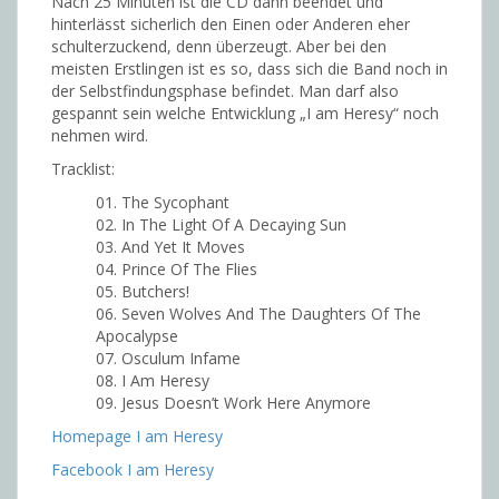
Nach 25 Minuten ist die CD dann beendet und
hinterlässt sicherlich den Einen oder Anderen eher
schulterzuckend, denn überzeugt. Aber bei den
meisten Erstlingen ist es so, dass sich die Band noch in
der Selbstfindungsphase befindet. Man darf also
gespannt sein welche Entwicklung „I am Heresy“ noch
nehmen wird.
Tracklist:
01. The Sycophant
02. In The Light Of A Decaying Sun
03. And Yet It Moves
04. Prince Of The Flies
05. Butchers!
06. Seven Wolves And The Daughters Of The
Apocalypse
07. Osculum Infame
08. I Am Heresy
09. Jesus Doesn’t Work Here Anymore
Homepage I am Heresy
Facebook I am Heresy