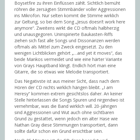
Boysetfire zu ihren Einflüssen zählt. Sichtlich bemüht
röhren die zersägten Stimmbänder voller Aggressionen
ins Mikrofon. Nur selten kommt die Stimme wirklich
zur Geltung, so bei dem Song „Jesus doesn’t work here
anymore“. Zweitens wirkt die CD oftmals halbherzig
und unausgegoren. Uninspirierte Baukasten-Riffs
ziehen sich fast alle Songs und Dissonanzen werden
oftmals als Mittel zum Zweck eingesetzt. Zu den
wenigen Lichtblicken gehört „…and yet it moves“, das
beide Mankos vermeidet und wie eine härter Variante
von Grays Hauptband klingt. Endlich hört man eine
Gitarre, die so etwas wie Melodie transportiert.
Das Negativste ist aus meiner Sicht, dass nach dem
Hören der CD nichts wirklich hängen bleibt. „I am
Heresy“ kommen extrem gesichtslos daher. An keiner
Stelle hinterlassen die Songs Spuren und nirgendwo ist
vernehmbar, was die Band wirklich will. 20-jährigen
sind Aggressionen und Wut auch ohne sichtbaren
Grund zu gestattet, wenn jedoch ein alter Hase wie
Nathan Gray diese Stimmungen transportiert, dann
sollte dafür schon ein Grund ersichtbar sein.