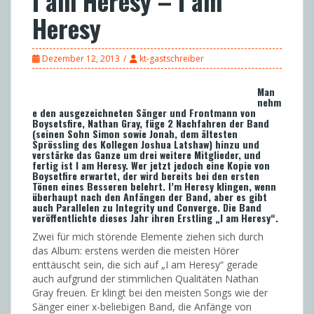
I am Heresy – I am
Heresy
Dezember 12, 2013
kt-gastschreiber
Man
nehm
e den ausgezeichneten Sänger und Frontmann von
Boysetsfire, Nathan Gray, füge 2 Nachfahren der Band
(seinen Sohn Simon sowie Jonah, dem ältesten
Sprössling des Kollegen Joshua Latshaw) hinzu und
verstärke das Ganze um drei weitere Mitglieder, und
fertig ist I am Heresy. Wer jetzt jedoch eine Kopie von
Boysetfire erwartet, der wird bereits bei den ersten
Tönen eines Besseren belehrt. I’m Heresy klingen, wenn
überhaupt nach den Anfängen der Band, aber es gibt
auch Parallelen zu Integrity und Converge. Die Band
veröffentlichte dieses Jahr ihren Erstling „I am Heresy“.
Zwei für mich störende Elemente ziehen sich durch
das Album: erstens werden die meisten Hörer
enttäuscht sein, die sich auf „I am Heresy“ gerade
auch aufgrund der stimmlichen Qualitäten Nathan
Gray freuen. Er klingt bei den meisten Songs wie der
Sänger einer x-beliebigen Band, die Anfänge von