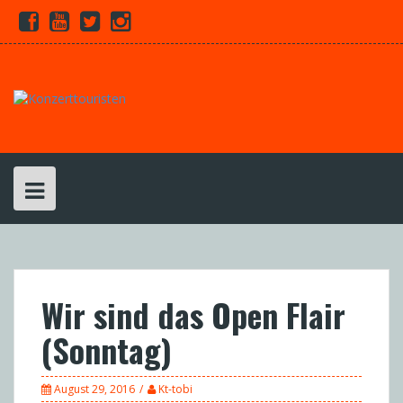
Skip
Facebook
Youtube
Twitter
Instagram
to
content
Wir sind das Open Flair
(Sonntag)
August 29, 2016
Kt-tobi