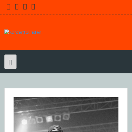
Skip
Facebook
Youtube
Twitter
Instagram
to
content