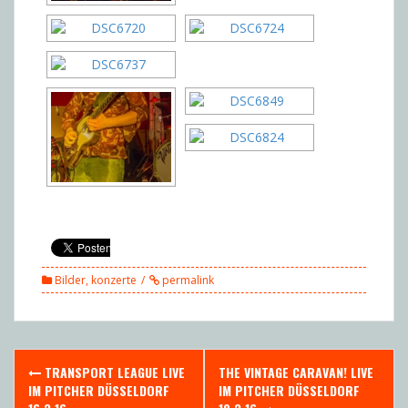
Bilder
,
konzerte
permalink
Post
TRANSPORT LEAGUE LIVE
THE VINTAGE CARAVAN! LIVE
navigation
IM PITCHER DÜSSELDORF
IM PITCHER DÜSSELDORF