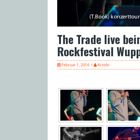
The Trade live be
Rockfestival Wupp
Februar 1, 2016
Kt-tobi