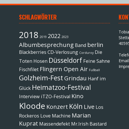
SCHLAGWÖRTER
KON
2018
Tobi
2022
2019
2023
Stett
4059
Albumbesprechung
berlin
Band
Blackberries
CD-Verlosung
Die
Corduroy
Tele
Düsseldorf
Toten Hosen
Feine Sahne
Email
Impr
Flingern Open Air
Fischfilet
Fußball
Golzheim-Fest
Grindau
Hanf im
Heimatzoo-Festival
Glück
Kino
Interview
iTZO-Festival
Kloode
Köln
Konzert
Live
Los
Marian
Rockeros
Love Machine
Kuprat
Massendefekt
Mr.Irish Bastard