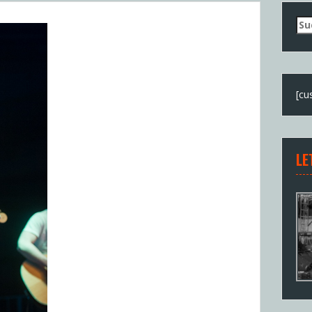
Su
nac
[cu
LE