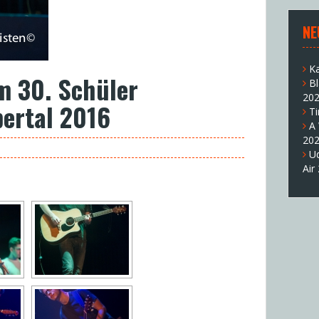
NE
K
im 30. Schüler
B
20
ertal 2016
T
A
20
U
Air