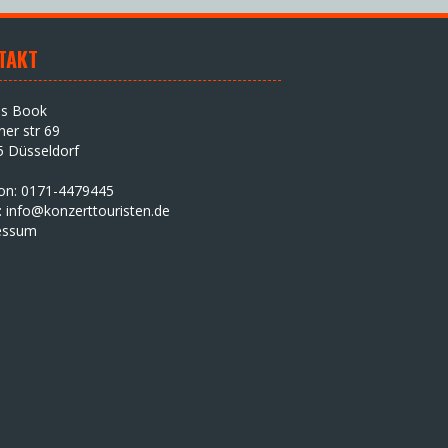
TAKT
as Book
iner str 69
5 Düsseldorf
fon: 0171-4479445
:
info@konzerttouristen.de
essum