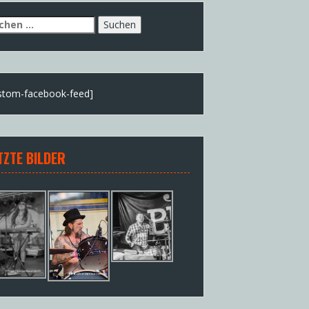
chen
h:
stom-facebook-feed]
TZTE BILDER