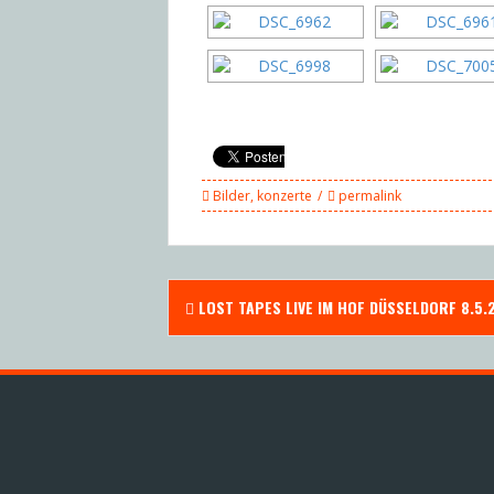
Bilder
,
konzerte
permalink
Post
LOST TAPES LIVE IM HOF DÜSSELDORF 8.5.
navigation