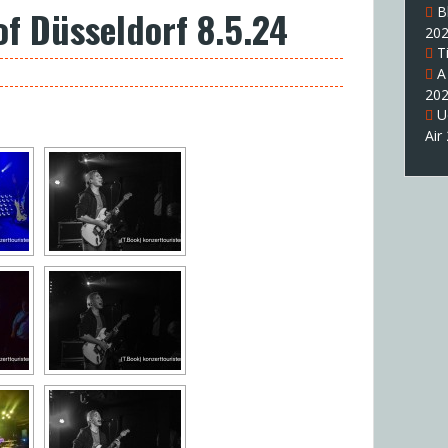
B
of Düsseldorf 8.5.24
20
T
A
20
U
Air