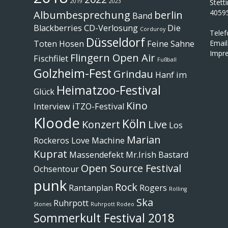
2019
2023
Stett
4059
Albumbesprechung
berlin
Band
Blackberries
CD-Verlosung
Die
Corduroy
Tele
Düsseldorf
Toten Hosen
Feine Sahne
Email
Impr
Flingern Open Air
Fischfilet
Fußball
Golzheim-Fest
Grindau
Hanf im
Heimatzoo-Festival
Glück
Kino
Interview
iTZO-Festival
Kloode
Köln
Konzert
Live
Los
Marian
Rockeros
Love Machine
Kuprat
Massendefekt
Mr.Irish Bastard
Open Source Festival
Ochsentour
punk
Rock
Rantanplan
Rogers
Rolling
Ska
Ruhrpott
Stones
Ruhrpott Rodeo
Sommerkult Festival 2018