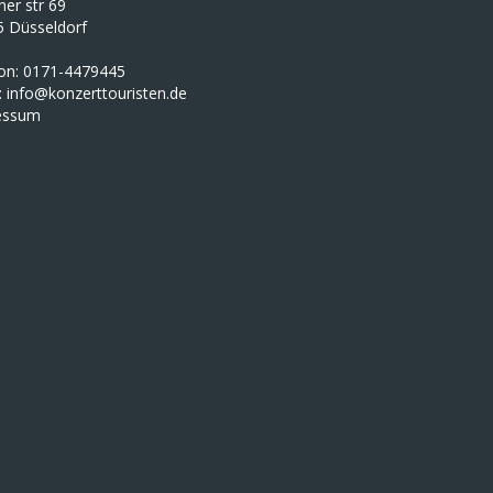
iner str 69
5 Düsseldorf
fon: 0171-4479445
:
info@konzerttouristen.de
essum