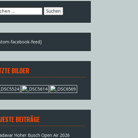
chen
h:
stom-facebook-feed]
TZTE BILDER
UESTE BEITRÄGE
adavar Hoher Busch Open Air 2026