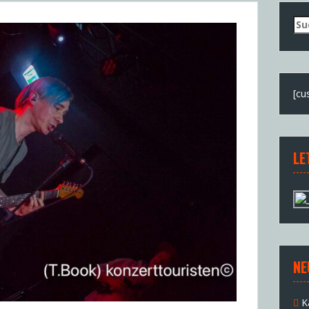
Su
nac
[cu
LE
NE
K