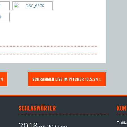
24
SCHRAMMEN LIVE IM PITCHER 10.5.24
SCHLAGWÖRTER
KON
2018
Tobi
2022