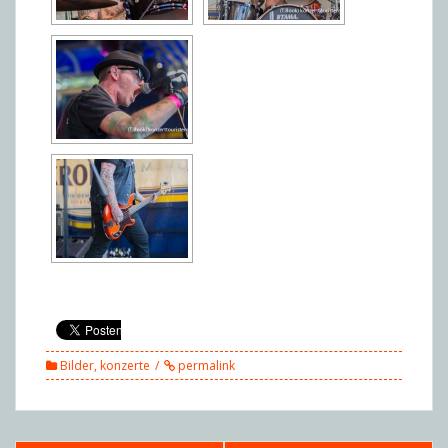
Bilder
,
konzerte
permalink