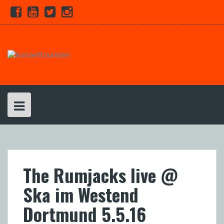
Skip
Facebook
Youtube
Twitter
Instagram
to
content
The Rumjacks live @
Ska im Westend
Dortmund 5.5.16