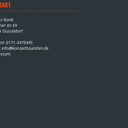
TAKT
as Book
iner str 69
5 Düsseldorf
fon: 0171-4479445
:
info@konzerttouristen.de
essum