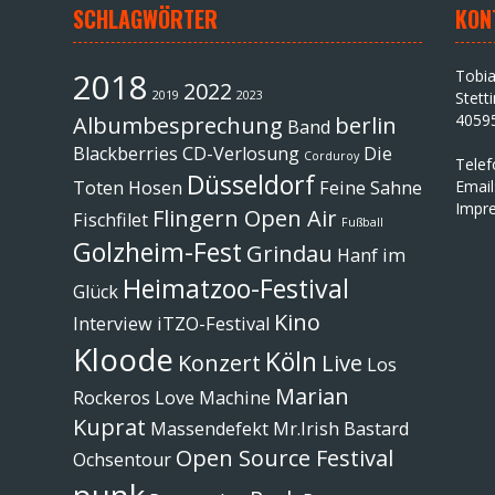
SCHLAGWÖRTER
KON
2018
Tobi
2022
2019
2023
Stett
4059
Albumbesprechung
berlin
Band
Blackberries
CD-Verlosung
Die
Corduroy
Tele
Düsseldorf
Toten Hosen
Feine Sahne
Email
Impr
Flingern Open Air
Fischfilet
Fußball
Golzheim-Fest
Grindau
Hanf im
Heimatzoo-Festival
Glück
Kino
Interview
iTZO-Festival
Kloode
Köln
Konzert
Live
Los
Marian
Rockeros
Love Machine
Kuprat
Massendefekt
Mr.Irish Bastard
Open Source Festival
Ochsentour