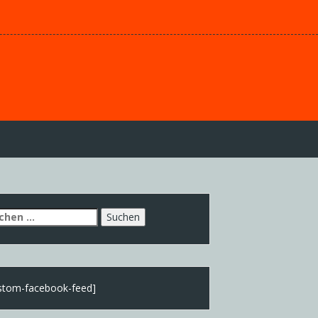
chen
h:
stom-facebook-feed]