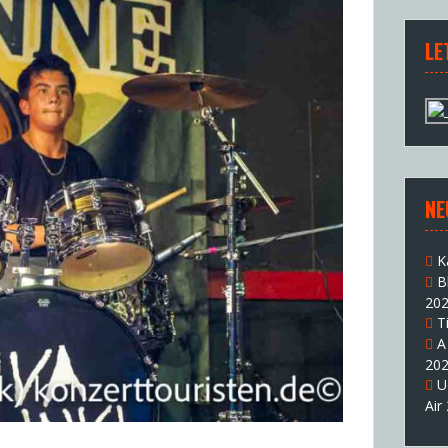
LE
NE
K
B
20
T
A
20
U
Air