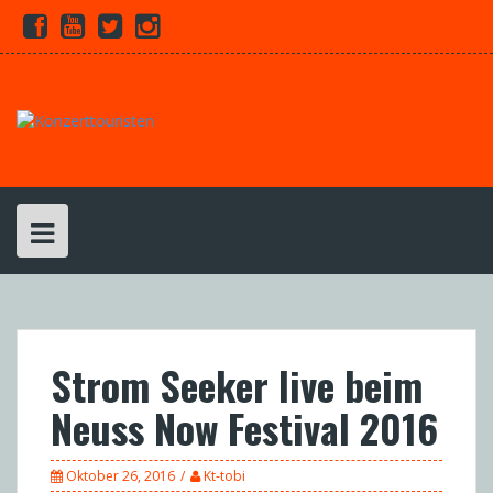
Skip
Facebook
Youtube
Twitter
Instagram
to
content
Strom Seeker live beim
Neuss Now Festival 2016
Oktober 26, 2016
Kt-tobi