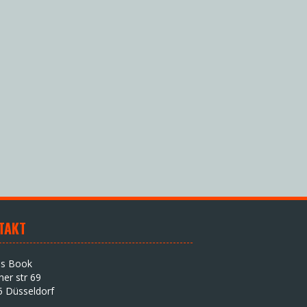
TAKT
as Book
iner str 69
5 Düsseldorf