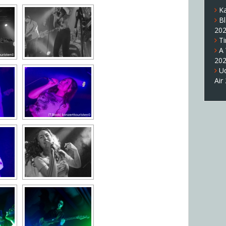
K
B
20
T
A
20
U
Air