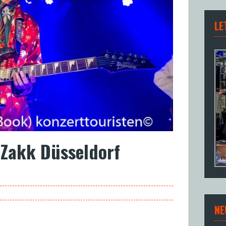
LE
 Zakk Düsseldorf
NE