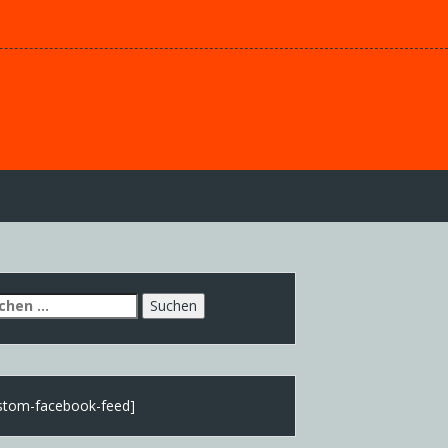
chen
h:
stom-facebook-feed]