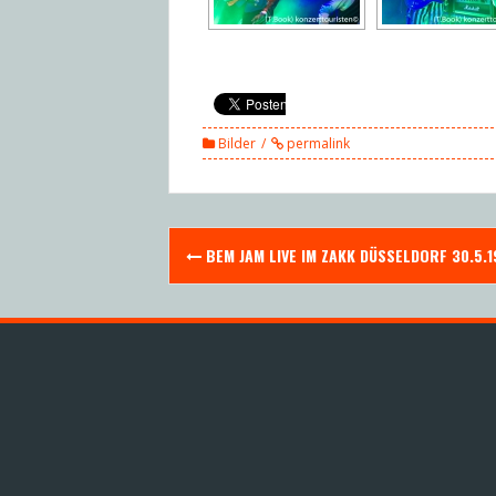
Bilder
permalink
Post
BEM JAM LIVE IM ZAKK DÜSSELDORF 30.5.1
navigation