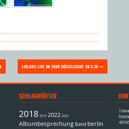
9
LIVLARS LIVE IM ZAKK DÜSSELDORF 30.5.19
SCHLAGWÖRTER
KON
2018
Tobi
2022
2019
2023
Stett
4059
Albumbesprechung
berlin
Band