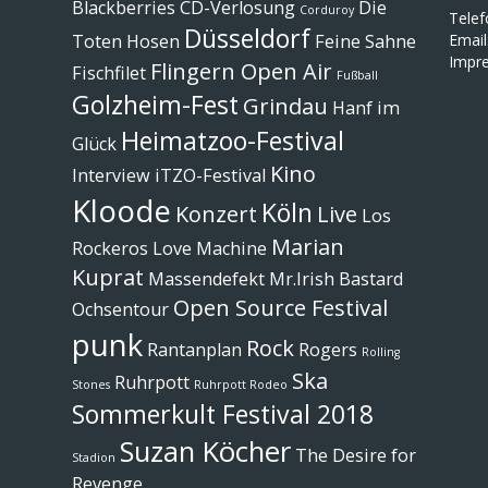
Blackberries
CD-Verlosung
Die
Corduroy
Tele
Düsseldorf
Toten Hosen
Feine Sahne
Email
Impr
Flingern Open Air
Fischfilet
Fußball
Golzheim-Fest
Grindau
Hanf im
Heimatzoo-Festival
Glück
Kino
Interview
iTZO-Festival
Kloode
Köln
Konzert
Live
Los
Marian
Rockeros
Love Machine
Kuprat
Massendefekt
Mr.Irish Bastard
Open Source Festival
Ochsentour
punk
Rock
Rantanplan
Rogers
Rolling
Ska
Ruhrpott
Stones
Ruhrpott Rodeo
Sommerkult Festival 2018
Suzan Köcher
The Desire for
Stadion
Revenge