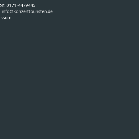
fon: 0171-4479445
:
info@konzerttouristen.de
essum