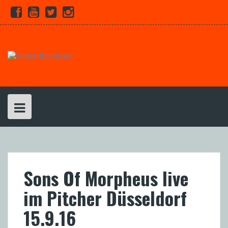
Skip
Facebook
Youtube
Twitter
Instagram
to
content
Sons Of Morpheus live
im Pitcher Düsseldorf
15.9.16