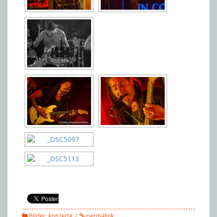
Bilder
,
konzerte
permalink