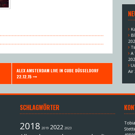
NE
K
B
20
T
A
20
U
ALEX AMSTERDAM LIVE IN CUBE DÜSSELDORF
Air
22.12.15
SCHLAGWÖRTER
KON
2018
Tobi
2022
2019
2023
Stett
4059