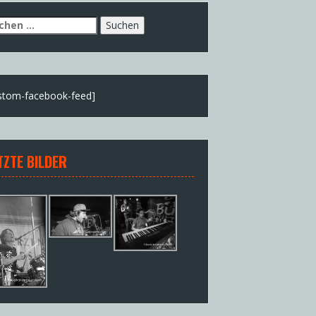
chen
h:
stom-facebook-feed]
TZTE BILDER