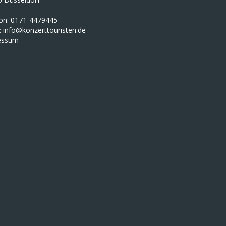
fon: 0171-4479445
:
info@konzerttouristen.de
essum