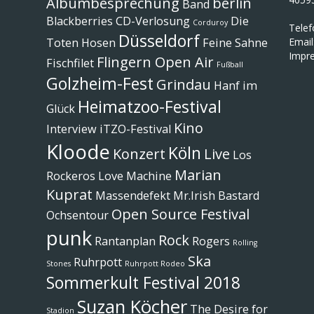
Albumbesprechung
berlin
Band
Blackberries
CD-Verlosung
Die
Corduroy
Tele
Düsseldorf
Toten Hosen
Feine Sahne
Email
Impr
Flingern Open Air
Fischfilet
Fußball
Golzheim-Fest
Grindau
Hanf im
Heimatzoo-Festival
Glück
Kino
Interview
iTZO-Festival
Kloode
Köln
Konzert
Live
Los
Marian
Rockeros
Love Machine
Kuprat
Massendefekt
Mr.Irish Bastard
Open Source Festival
Ochsentour
punk
Rock
Rantanplan
Rogers
Rolling
Ska
Ruhrpott
Stones
Ruhrpott Rodeo
Sommerkult Festival 2018
Suzan Köcher
The Desire for
Stadion