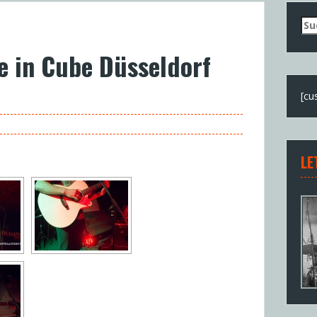
Su
nac
e in Cube Düsseldorf
[cu
LE