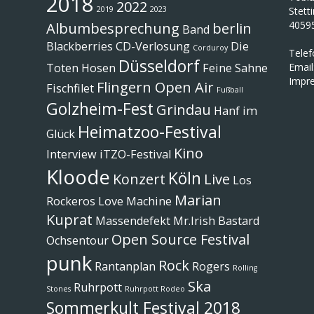
2018
2022
2019
2023
Stett
4059
Albumbesprechung
berlin
Band
Blackberries
CD-Verlosung
Die
Corduroy
Tele
Düsseldorf
Toten Hosen
Feine Sahne
Email
Impr
Flingern Open Air
Fischfilet
Fußball
Golzheim-Fest
Grindau
Hanf im
Heimatzoo-Festival
Glück
Kino
Interview
iTZO-Festival
Kloode
Köln
Konzert
Live
Los
Marian
Rockeros
Love Machine
Kuprat
Massendefekt
Mr.Irish Bastard
Open Source Festival
Ochsentour
punk
Rock
Rantanplan
Rogers
Rolling
Ska
Ruhrpott
Stones
Ruhrpott Rodeo
Sommerkult Festival 2018