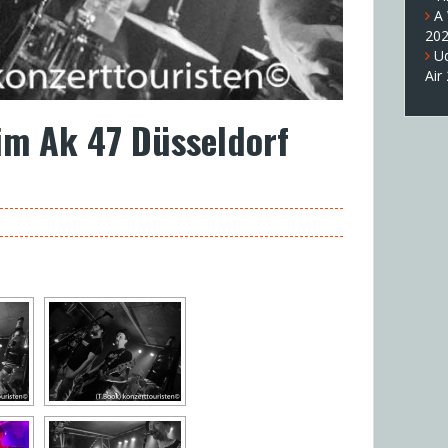
A
20
U
Air
 im Ak 47 Düsseldorf