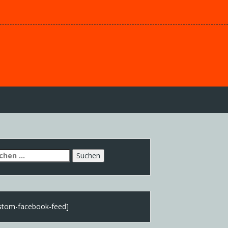
chen
h:
stom-facebook-feed]