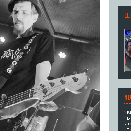
LE
NE
K
B
20
T