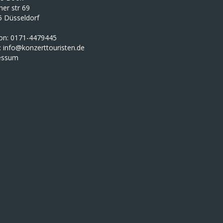
iner str 69
5 Düsseldorf
fon: 0171-4479445
:
info@konzerttouristen.de
essum