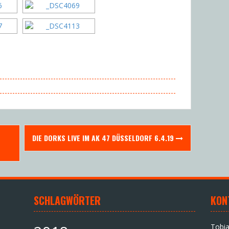
DIE DORKS LIVE IM AK 47 DÜSSELDORF 6.4.19
SCHLAGWÖRTER
KON
Tobi