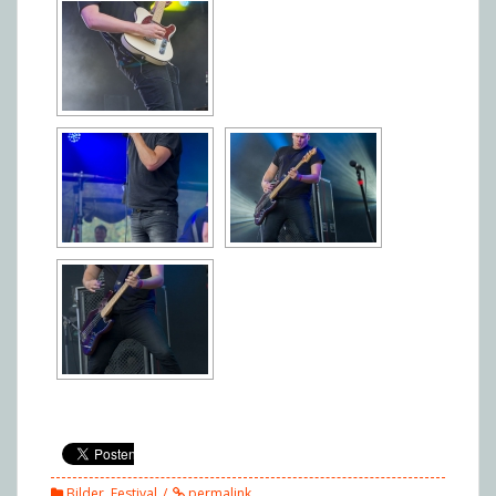
Bilder
,
Festival
permalink