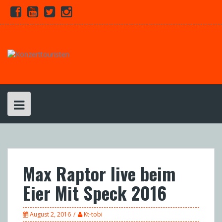
Skip
Facebook
Youtube
Twitter
Instagram
to
content
Max Raptor live beim
Eier Mit Speck 2016
August 2, 2016
Kt-tobi