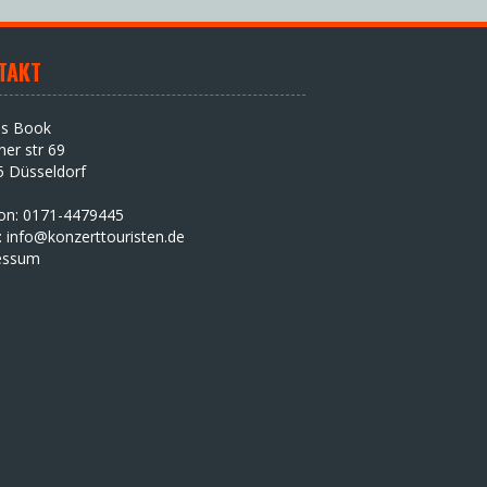
TAKT
as Book
iner str 69
5 Düsseldorf
fon: 0171-4479445
:
info@konzerttouristen.de
essum