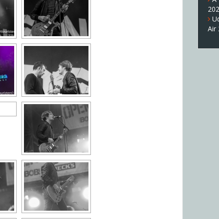
20
U
Air