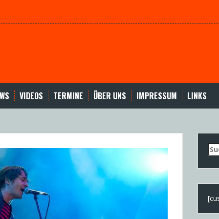
EWS
VIDEOS
TERMINE
ÜBER UNS
IMPRESSUM
LINKS
Su
nac
[cu