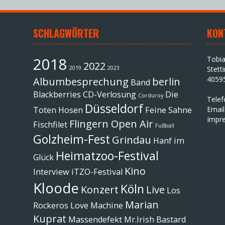
SCHLAGWÖRTER
KON
2018
Tobi
2022
2019
2023
Stett
4059
Albumbesprechung
berlin
Band
Blackberries
CD-Verlosung
Die
Corduroy
Tele
Düsseldorf
Toten Hosen
Feine Sahne
Email
Impr
Flingern Open Air
Fischfilet
Fußball
Golzheim-Fest
Grindau
Hanf im
Heimatzoo-Festival
Glück
Kino
Interview
iTZO-Festival
Kloode
Köln
Konzert
Live
Los
Marian
Rockeros
Love Machine
Kuprat
Massendefekt
Mr.Irish Bastard