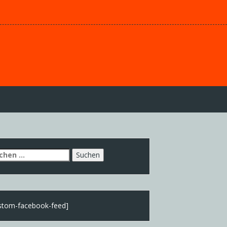
chen
h:
stom-facebook-feed]