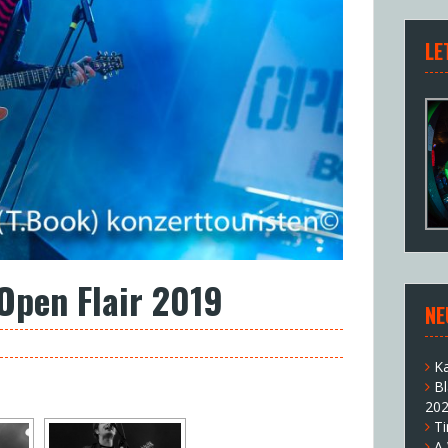
LE
Open Flair 2019
NE
K
B
20
T
A